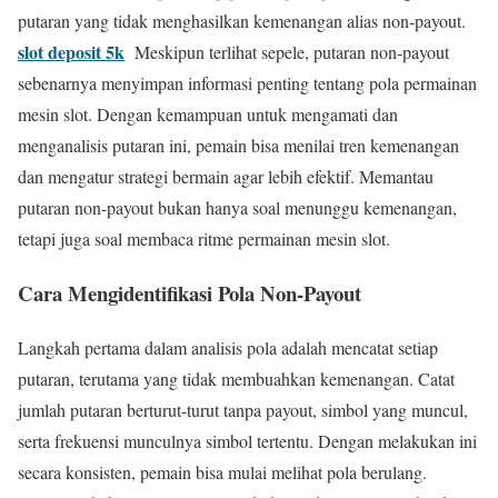
putaran yang tidak menghasilkan kemenangan alias non-payout.
slot deposit 5k
Meskipun terlihat sepele, putaran non-payout
sebenarnya menyimpan informasi penting tentang pola permainan
mesin slot. Dengan kemampuan untuk mengamati dan
menganalisis putaran ini, pemain bisa menilai tren kemenangan
dan mengatur strategi bermain agar lebih efektif. Memantau
putaran non-payout bukan hanya soal menunggu kemenangan,
tetapi juga soal membaca ritme permainan mesin slot.
Cara Mengidentifikasi Pola Non-Payout
Langkah pertama dalam analisis pola adalah mencatat setiap
putaran, terutama yang tidak membuahkan kemenangan. Catat
jumlah putaran berturut-turut tanpa payout, simbol yang muncul,
serta frekuensi munculnya simbol tertentu. Dengan melakukan ini
secara konsisten, pemain bisa mulai melihat pola berulang.