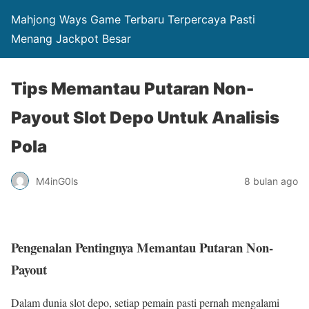
Mahjong Ways Game Terbaru Terpercaya Pasti
Menang Jackpot Besar
Tips Memantau Putaran Non-
Payout Slot Depo Untuk Analisis
Pola
M4inG0ls
8 bulan ago
Pengenalan Pentingnya Memantau Putaran Non-
Payout
Dalam dunia slot depo, setiap pemain pasti pernah mengalami