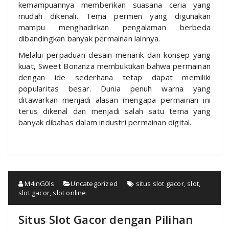
kemampuannya memberikan suasana ceria yang
mudah dikenali. Tema permen yang digunakan
mampu menghadirkan pengalaman berbeda
dibandingkan banyak permainan lainnya.
Melalui perpaduan desain menarik dan konsep yang
kuat, Sweet Bonanza membuktikan bahwa permainan
dengan ide sederhana tetap dapat memiliki
popularitas besar. Dunia penuh warna yang
ditawarkan menjadi alasan mengapa permainan ini
terus dikenal dan menjadi salah satu tema yang
banyak dibahas dalam industri permainan digital.
M4inG0ls
Uncategorized
situs slot gacor
,
slot
,
slot gacor
,
slot online
Situs Slot Gacor dengan Pilihan