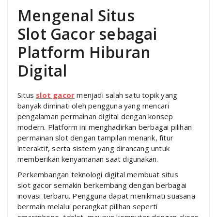
Mengenal Situs
Slot Gacor sebagai
Platform Hiburan
Digital
Situs
slot gacor
menjadi salah satu topik yang
banyak diminati oleh pengguna yang mencari
pengalaman permainan digital dengan konsep
modern. Platform ini menghadirkan berbagai pilihan
permainan slot dengan tampilan menarik, fitur
interaktif, serta sistem yang dirancang untuk
memberikan kenyamanan saat digunakan.
Perkembangan teknologi digital membuat situs
slot gacor semakin berkembang dengan berbagai
inovasi terbaru. Pengguna dapat menikmati suasana
bermain melalui perangkat pilihan seperti
smartphone, tablet, maupun komputer dengan akses