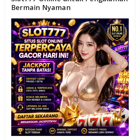
Bermain Nyaman