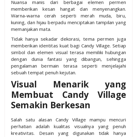
Nuansa manis dari berbagai elemen permen
memberikan kesan hangat dan menyenangkan.
Warna-warna cerah seperti merah muda, biru,
kuning, dan hijau berpadu menciptakan tampilan yang
memanjakan mata.
Tidak hanya sekadar dekorasi, tema permen juga
memberikan identitas kuat bagi Candy Village. Setiap
simbol dan elemen visual terasa memiliki hubungan
dengan dunia fantasi yang dibangun, sehingga
pengalaman bermain terasa seperti menjelajahi
sebuah tempat penuh kejutan.
Visual Menarik yang
Membuat Candy Village
Semakin Berkesan
Salah satu alasan Candy Village mampu mencuri
perhatian adalah kualitas visualnya yang penuh
kreativitas. Desain yang digunakan tidak hanya