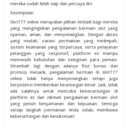
mereka sudah lebih siap dan percaya diri.
Kesimpulan
Slot777 online merupakan pilihan terbaik bagi mereka
yang menginginkan pengalaman bermain slot yang
nyaman, aman, dan menyenangkan. Dengan akses
yang mudah, variasi permainan yang melimpah,
sistem keamanan yang terpercaya, serta pelayanan
pelanggan yang responsif, platform ini mampu
memenuhi kebutuhan dan keinginan para pemain.
Ditambah lagi dengan adanya fitur bonus dan
promosi menarik, pengalaman bermain di slot777
online tidak hanya menyenangkan tetapi juga
berpotensi memberikan keuntungan besar. Jadi, tidak
ada salahnya untuk mencoba keberuntungan di
platform ini dan nikmati pengalaman bermain slot
yang penuh kenyamanan dan kepuasan. Semoga
setiap langkah permainan Anda selalu membawa
keberuntungan dan kesuksesan!