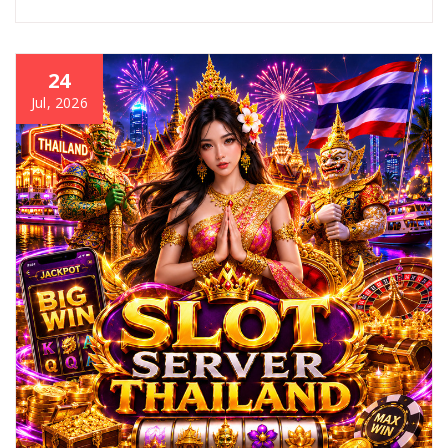
24
Jul, 2026