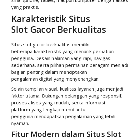
yang praktis.
Karakteristik Situs
Slot Gacor Berkualitas
Situs slot gacor berkualitas memiliki
beberapa karakteristik yang menarik perhatian
pengguna. Desain halaman yang rapi, navigasi
sederhana, serta pilihan permainan beragam menjadi
bagian penting dalam menciptakan
pengalaman digital yang menyenangkan.
Selain tampilan visual, kualitas layanan juga menjadi
faktor utama. Dukungan pelanggan yang responsif,
proses akses yang mudah, serta informasi
platform yang lengkap membantu
pengguna mendapatkan pengalaman yang lebih
nyaman.
Fitur Modern dalam Situs Slot