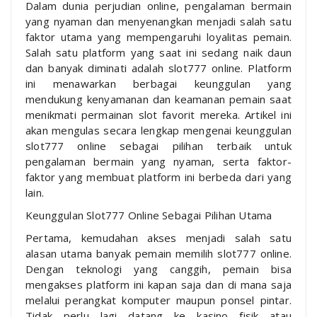
Dalam dunia perjudian online, pengalaman bermain
yang nyaman dan menyenangkan menjadi salah satu
faktor utama yang mempengaruhi loyalitas pemain.
Salah satu platform yang saat ini sedang naik daun
dan banyak diminati adalah slot777 online. Platform
ini menawarkan berbagai keunggulan yang
mendukung kenyamanan dan keamanan pemain saat
menikmati permainan slot favorit mereka. Artikel ini
akan mengulas secara lengkap mengenai keunggulan
slot777 online sebagai pilihan terbaik untuk
pengalaman bermain yang nyaman, serta faktor-
faktor yang membuat platform ini berbeda dari yang
lain.
Keunggulan Slot777 Online Sebagai Pilihan Utama
Pertama, kemudahan akses menjadi salah satu
alasan utama banyak pemain memilih slot777 online.
Dengan teknologi yang canggih, pemain bisa
mengakses platform ini kapan saja dan di mana saja
melalui perangkat komputer maupun ponsel pintar.
Tidak perlu lagi datang ke kasino fisik atau