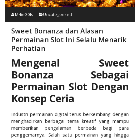
M4inG0ls
Uncategorized
Sweet Bonanza dan Alasan
Permainan Slot Ini Selalu Menarik
Perhatian
Mengenal Sweet
Bonanza Sebagai
Permainan Slot Dengan
Konsep Ceria
Industri permainan digital terus berkembang dengan
menghadirkan berbagai tema kreatif yang mampu
memberikan pengalaman berbeda bagi para
penggemarnya. Salah satu permainan yang hingga