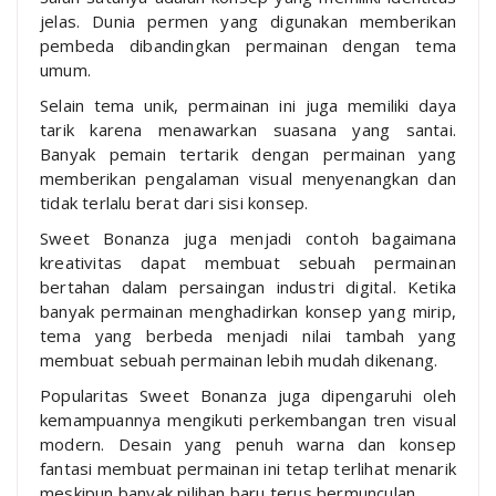
jelas. Dunia permen yang digunakan memberikan
pembeda dibandingkan permainan dengan tema
umum.
Selain tema unik, permainan ini juga memiliki daya
tarik karena menawarkan suasana yang santai.
Banyak pemain tertarik dengan permainan yang
memberikan pengalaman visual menyenangkan dan
tidak terlalu berat dari sisi konsep.
Sweet Bonanza juga menjadi contoh bagaimana
kreativitas dapat membuat sebuah permainan
bertahan dalam persaingan industri digital. Ketika
banyak permainan menghadirkan konsep yang mirip,
tema yang berbeda menjadi nilai tambah yang
membuat sebuah permainan lebih mudah dikenang.
Popularitas Sweet Bonanza juga dipengaruhi oleh
kemampuannya mengikuti perkembangan tren visual
modern. Desain yang penuh warna dan konsep
fantasi membuat permainan ini tetap terlihat menarik
meskipun banyak pilihan baru terus bermunculan.