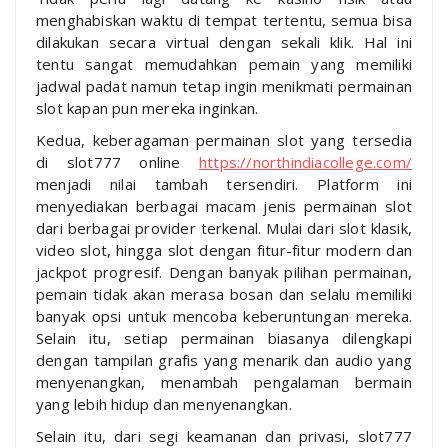
menghabiskan waktu di tempat tertentu, semua bisa
dilakukan secara virtual dengan sekali klik. Hal ini
tentu sangat memudahkan pemain yang memiliki
jadwal padat namun tetap ingin menikmati permainan
slot kapan pun mereka inginkan.
Kedua, keberagaman permainan slot yang tersedia
di slot777 online
https://northindiacollege.com/
menjadi nilai tambah tersendiri. Platform ini
menyediakan berbagai macam jenis permainan slot
dari berbagai provider terkenal. Mulai dari slot klasik,
video slot, hingga slot dengan fitur-fitur modern dan
jackpot progresif. Dengan banyak pilihan permainan,
pemain tidak akan merasa bosan dan selalu memiliki
banyak opsi untuk mencoba keberuntungan mereka.
Selain itu, setiap permainan biasanya dilengkapi
dengan tampilan grafis yang menarik dan audio yang
menyenangkan, menambah pengalaman bermain
yang lebih hidup dan menyenangkan.
Selain itu, dari segi keamanan dan privasi, slot777