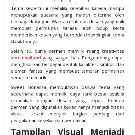
Tema seperti ini memiliki kelebihan karena mampu
menciptakan suasana yang mudah diterima oleh
berbagai kalangan. Warna cerah dan desain yang unik
membuat permainan terasa lebih hidup serta
memberikan kesan yang berbeda dibandingkan tema
klasik lainnya.
Selain itu, dunia permen memiliki ruang kreativitas
slot thailand
yang sangat luas. Pengembang dapat
menghadirkan berbagai bentuk karakter, simbol, dan
elemen fantasi yang membuat tampilan permainan
semakin menarik.
Sweet Bonanza membuktikan bahwa tema yang
sederhana dapat memiliki daya tarik besar apabila
dipadukan dengan desain yang tepat. Konsep
permen yang digunakan bukan hanya menjadi hiasan
visual, tetapi menjadi bagian penting dari
pengalaman keseluruhan permainan.
Tampilan Visual Menjadi