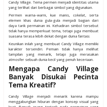
Candy Village. Tema permen menjadi identitas utama
yang terlihat dari berbagai simbol yang digunakan.
Permen warna-warni, kue manis, cokelat, serta
elemen khas dunia gula-gula menjadi bagian dari
daya tarik permainan ini. Kehadiran simbol tersebut
tidak hanya memperkuat tema, tetapi juga membuat
suasana terasa lebih dekat dengan dunia fantasi.
Keunikan inilah yang membuat Candy Village memiliki
karakter tersendiri. Pemain tidak hanya melihat
tampilan yang menarik, tetapi juga merasakan
atmosfer sebuah dunia kecil yang penuh keceriaan.
Mengapa Candy Village
Banyak Disukai Pecinta
Tema Kreatif?
Candy Village menjadi menarik karena mampu
menggabungkan hiburan dengan konsep visual yang
kuat. Banyak orang tertarik pada permainan yang