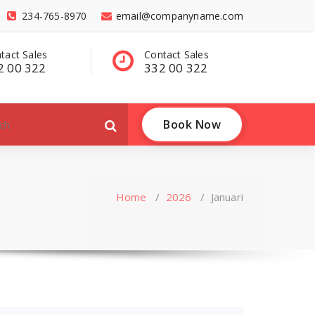
234-765-8970
email@companyname.com
tact Sales
Have a questions?
C
2 00 322
contact@dummy
3
.com
Book Now
Home
/
2026
/
Januari