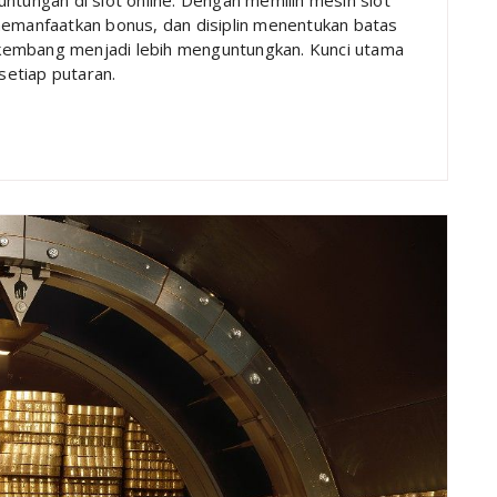
ntungan di slot online. Dengan memilih mesin slot
 memanfaatkan bonus, dan disiplin menentukan batas
kembang menjadi lebih menguntungkan. Kunci utama
 setiap putaran.