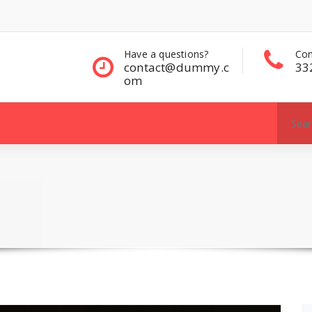
questions?
Contact Sales
Con
ct@dummy.c
332 00 322
33
Search
for: