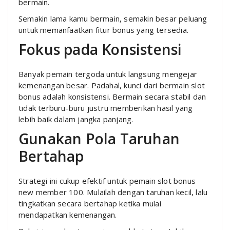
bermain.
Semakin lama kamu bermain, semakin besar peluang
untuk memanfaatkan fitur bonus yang tersedia.
Fokus pada Konsistensi
Banyak pemain tergoda untuk langsung mengejar
kemenangan besar. Padahal, kunci dari bermain slot
bonus adalah konsistensi. Bermain secara stabil dan
tidak terburu-buru justru memberikan hasil yang
lebih baik dalam jangka panjang.
Gunakan Pola Taruhan
Bertahap
Strategi ini cukup efektif untuk pemain slot bonus
new member 100. Mulailah dengan taruhan kecil, lalu
tingkatkan secara bertahap ketika mulai
mendapatkan kemenangan.