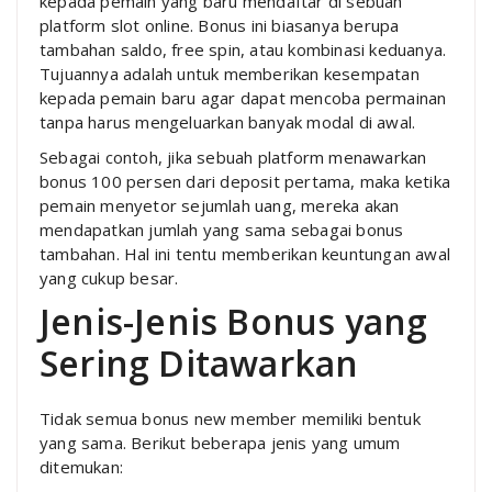
kepada pemain yang baru mendaftar di sebuah
platform slot online. Bonus ini biasanya berupa
tambahan saldo, free spin, atau kombinasi keduanya.
Tujuannya adalah untuk memberikan kesempatan
kepada pemain baru agar dapat mencoba permainan
tanpa harus mengeluarkan banyak modal di awal.
Sebagai contoh, jika sebuah platform menawarkan
bonus 100 persen dari deposit pertama, maka ketika
pemain menyetor sejumlah uang, mereka akan
mendapatkan jumlah yang sama sebagai bonus
tambahan. Hal ini tentu memberikan keuntungan awal
yang cukup besar.
Jenis-Jenis Bonus yang
Sering Ditawarkan
Tidak semua bonus new member memiliki bentuk
yang sama. Berikut beberapa jenis yang umum
ditemukan: