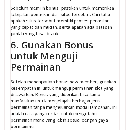
Sebelum memilih bonus, pastikan untuk memeriksa
kebijakan penarikan dari situs tersebut. Cari tahu
apakah situs tersebut memiliki proses penarikan
yang cepat dan mudah, serta apakah ada batasan
jumlah yang bisa ditarik.
6. Gunakan Bonus
untuk Menguji
Permainan
Setelah mendapatkan bonus new member, gunakan
kesempatan ini untuk menguji permainan slot yang
ditawarkan. Bonus yang diberikan bisa kamu
manfaatkan untuk menjelajahi berbagai jenis
permainan tanpa mengeluarkan modal tambahan. Ini
adalah cara yang cerdas untuk mengetahui
permainan mana yang lebih sesuai dengan gaya
bermainmu.