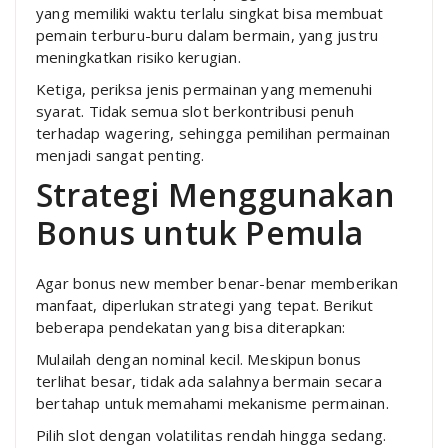
yang memiliki waktu terlalu singkat bisa membuat
pemain terburu-buru dalam bermain, yang justru
meningkatkan risiko kerugian.
Ketiga, periksa jenis permainan yang memenuhi
syarat. Tidak semua slot berkontribusi penuh
terhadap wagering, sehingga pemilihan permainan
menjadi sangat penting.
Strategi Menggunakan
Bonus untuk Pemula
Agar bonus new member benar-benar memberikan
manfaat, diperlukan strategi yang tepat. Berikut
beberapa pendekatan yang bisa diterapkan:
Mulailah dengan nominal kecil. Meskipun bonus
terlihat besar, tidak ada salahnya bermain secara
bertahap untuk memahami mekanisme permainan.
Pilih slot dengan volatilitas rendah hingga sedang.