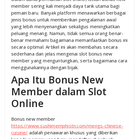
member sering kali menjadi daya tarik utama bagi
pemain baru. Banyak platform menawarkan berbagai
jenis bonus untuk memberikan pengalaman awal
yang lebih menyenangkan sekaligus meningkatkan
peluang menang. Namun, tidak semua orang benar-
benar memahami bagaimana memanfaatkan bonus ini
secara optimal. Artikel ini akan membahas secara
sederhana dan jelas mengenai slot bonus new
member yang menguntungkan, serta bagaimana cara
menggunakannya dengan bijak.
Apa Itu Bonus New
Member dalam Slot
Online
Bonus new member
https://www.sushimemphistn.com/mengs-chinese-
cuisine/
adalah penawaran khusus yang diberikan