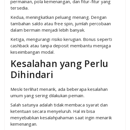
permainan, pola kemenangan, dan fitur-fitur yang
tersedia.
Kedua, meningkatkan peluang menang. Dengan
tambahan saldo atau free spin, jumlah percobaan
dalam bermain menjadi lebih banyak.
Ketiga, mengurangi risiko kerugian. Bonus seperti
cashback atau tanpa deposit membantu menjaga
keseimbangan modal.
Kesalahan yang Perlu
Dihindari
Meski terlihat menarik, ada beberapa kesalahan
umum yang sering dilakukan pemain.
Salah satunya adalah tidak membaca syarat dan
ketentuan secara menyeluruh. Hal ini bisa
menyebabkan kesalahpahaman saat ingin menarik
kemenangan.