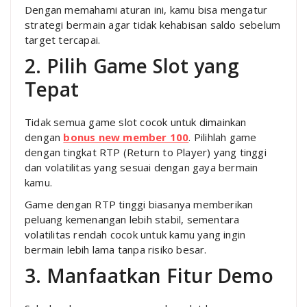
Dengan memahami aturan ini, kamu bisa mengatur
strategi bermain agar tidak kehabisan saldo sebelum
target tercapai.
2. Pilih Game Slot yang
Tepat
Tidak semua game slot cocok untuk dimainkan
dengan
bonus new member 100
. Pilihlah game
dengan tingkat RTP (Return to Player) yang tinggi
dan volatilitas yang sesuai dengan gaya bermain
kamu.
Game dengan RTP tinggi biasanya memberikan
peluang kemenangan lebih stabil, sementara
volatilitas rendah cocok untuk kamu yang ingin
bermain lebih lama tanpa risiko besar.
3. Manfaatkan Fitur Demo