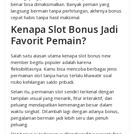
benar bisa dimaksimalkan. Banyak pemain yang
langsung bermain tanpa perhitungan, akhirnya bonus
cepat habis tanpa hasil maksimal.
Kenapa Slot Bonus Jadi
Favorit Pemain?
Salah satu alasan utama kenapa slot bonus new
member begitu populer adalah karena
fleksibilitasnya. Kamu bisa mencoba berbagai jenis
permainan slot tanpa harus terlalu khawatir soal
risiko kehilangan saldo pribadi.
Selain itu, permainan slot sendiri terkenal dengan
tampilan visual yang menarik, fitur interaktif, dan
peluang mendapatkan kemenangan besar dalam
waktu singkat. Ditambah lagi dengan adanya bonus,
pengalaman bermain jadi lebih seru dan penuh
peluang.
Slot bonus juga biasanya dilengkapi fitur seperti free