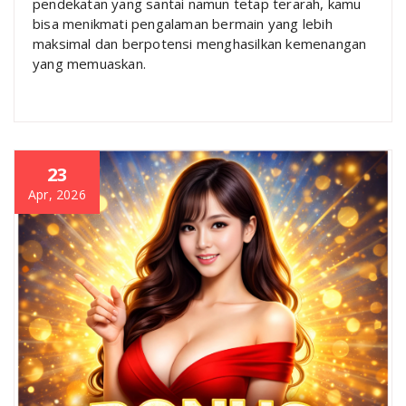
pendekatan yang santai namun tetap terarah, kamu
bisa menikmati pengalaman bermain yang lebih
maksimal dan berpotensi menghasilkan kemenangan
yang memuaskan.
23
Apr, 2026