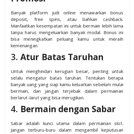
Banyak platform judi online menawarkan bonus
deposit, free spins, atau bahkan cashback.
Manfaatkan kesempatan ini untuk bermain lebih lama
tanpa harus mengeluarkan banyak modal. Bonus ini
bisa meningkatkan peluang kamu untuk meraih
kemenangan.
3.
Atur Batas Taruhan
Untuk menghindari kerugian besar, penting untuk
selalu mengatur batas taruhan. Tentukan berapa
banyak uang yang siap kamu keluarkan sebelum mulai
bermain, dan jangan terjebak dalam permainan
berlarut-larut yang bisa merugikan.
4.
Bermain dengan Sabar
Sabar adalah kunci utama dalam permainan slot.
Jangan terburu-buru dalam mengambil keputusan