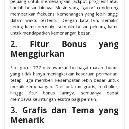
peluang untuk memenangkan jackpot progresif atau
hadiah besar lainnya. Mesin yang “gacor” cenderung
memberikan frekuensi kemenangan yang lebih tinggi
dalam waktu tertentu. Dengan kata lain, semakin
sering kamu bermain, semakin besar peluang kamu
untuk mendapatkan kemenangan besar.
2.
Fitur Bonus yang
Menggiurkan
Slot gacor 777 menawarkan berbagai macam bonus
yang tidak hanya meningkatkan keseruan permainan,
tetapi juga memberi kesempatan lebih besar untuk
meraih kemenangan. Dari putaran gratis, multiplier,
hingga fitur bonus lainnya, semuanya dapat
membawa keuntungan ekstra bagi pemain.
3.
Grafis dan Tema yang
Menarik