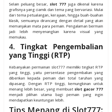
Selain peluang besar,
slot 777
juga dikenal karena
grafisnya yang ciamik dan tema yang bervariasi. Mulai
dari tema petualangan, kerajaan, hingga buah-buahan
klasik, semuanya dirancang dengan detail yang akan
memanjakan mata para pemain. Pengalaman bermain
jadi lebih menyenangkan karena visual yang
memukau.
4.
Tingkat Pengembalian
yang Tinggi (RTP)
Kebanyakan permainan slot777 memiliki tingkat RTP
yang tinggi, yaitu persentase pengembalian yang
diberikan kepada pemain dari total taruhan yang
dipasang. Dengan RTP tinggi, kemungkinan untuk
menang lebih besar, yang membuat
slot gacor 777
menjadi pilihan utama bagi pemain yang ingin
mendapatkan keuntungan lebih.
Tips Menang di Slot777: