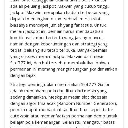
adalah peluang jackpot Maxwin yang cukup tinggi.
Jackpot Maxwin merupakan hadiah terbesar yang
dapat dimenangkan dalam sebuah mesin slot,
biasanya mencapai jumlah yang fantastis. Untuk
meraih jackpot ini, pemain harus mendapatkan
kombinasi simbol tertentu yang jarang muncul,
namun dengan keberuntungan dan strategi yang
tepat, peluang itu tetap terbuka. Banyak pemain
yang sukses meraih jackpot Maxwin dari mesin
Slot777 ini, dan hal tersebut membuktikan bahwa
permainan ini memang menguntungkan jika dimainkan
dengan bijak.
Strategi penting dalam memainkan Slot777 Gacor
adalah memahami pola dan fitur dari mesin yang
sedang dimainkan. Meskipun mesin slot didesain
dengan algoritma acak (Random Number Generator),
pemain dapat memanfaatkan fitur-fitur seperti fitur
auto-spin atau memanfaatkan permainan demo untuk
belajar pola kemenangan. Selain itu, mengatur batas