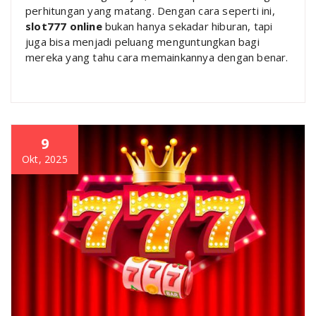
perhitungan yang matang. Dengan cara seperti ini,
slot777 online
bukan hanya sekadar hiburan, tapi
juga bisa menjadi peluang menguntungkan bagi
mereka yang tahu cara memainkannya dengan benar.
9
Okt, 2025