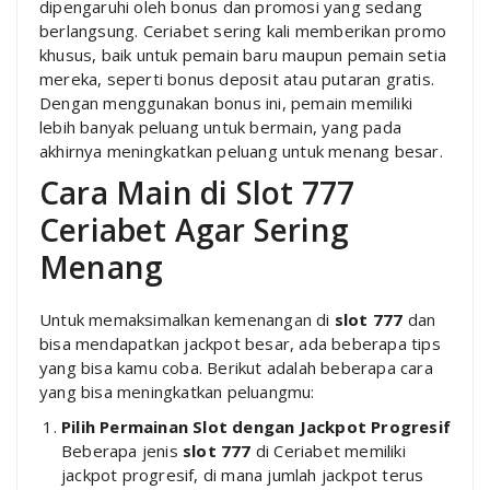
dipengaruhi oleh bonus dan promosi yang sedang
berlangsung. Ceriabet sering kali memberikan promo
khusus, baik untuk pemain baru maupun pemain setia
mereka, seperti bonus deposit atau putaran gratis.
Dengan menggunakan bonus ini, pemain memiliki
lebih banyak peluang untuk bermain, yang pada
akhirnya meningkatkan peluang untuk menang besar.
Cara Main di Slot 777
Ceriabet Agar Sering
Menang
Untuk memaksimalkan kemenangan di
slot 777
dan
bisa mendapatkan jackpot besar, ada beberapa tips
yang bisa kamu coba. Berikut adalah beberapa cara
yang bisa meningkatkan peluangmu:
Pilih Permainan Slot dengan Jackpot Progresif
Beberapa jenis
slot 777
di Ceriabet memiliki
jackpot progresif, di mana jumlah jackpot terus