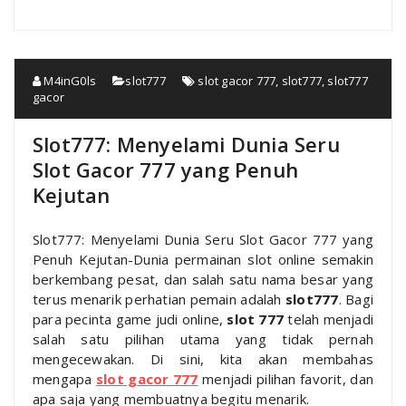
M4inG0ls
slot777
slot gacor 777
,
slot777
,
slot777
gacor
Slot777: Menyelami Dunia Seru
Slot Gacor 777 yang Penuh
Kejutan
Slot777: Menyelami Dunia Seru Slot Gacor 777 yang
Penuh Kejutan-Dunia permainan slot online semakin
berkembang pesat, dan salah satu nama besar yang
terus menarik perhatian pemain adalah
slot777
. Bagi
para pecinta game judi online,
slot 777
telah menjadi
salah satu pilihan utama yang tidak pernah
mengecewakan. Di sini, kita akan membahas
mengapa
slot gacor 777
menjadi pilihan favorit, dan
apa saja yang membuatnya begitu menarik.