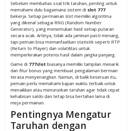
Sebelum membahas soal trik taruhan, penting untuk
memahami dulu bagaimana sistem di
slot 777
bekerja. Setiap permainan slot memiliki algoritma
yang dikenal sebagai RNG (Random Number
Generator), yang menentukan hasil setiap putaran
secara acak. Artinya, tidak ada jaminan pasti menang,
tapi pemain bisa memanfaatkan statistik seperti RTP
(Return to Player) dan volatilitas untuk
memperkirakan potensi hasil dalam jangka panjang.
Game di
777slot
biasanya memiliki tampilan menarik
dan fitur bonus yang membuat pengalaman bermain
terasa menyenangkan. Namun, di balik keseruan itu,
pemain perlu memahami kapan waktu terbaik untuk
menaikkan atau menurunkan taruhan agar tidak cepat
kehabisan saldo dan tetap bisa bertahan lama di
meja permainan.
Pentingnya Mengatur
Taruhan dengan