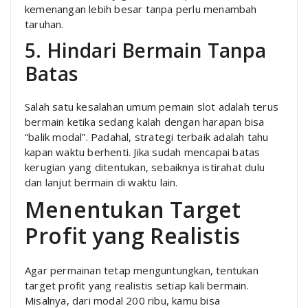
kemenangan lebih besar tanpa perlu menambah
taruhan.
5. Hindari Bermain Tanpa
Batas
Salah satu kesalahan umum pemain slot adalah terus
bermain ketika sedang kalah dengan harapan bisa
“balik modal”. Padahal, strategi terbaik adalah tahu
kapan waktu berhenti. Jika sudah mencapai batas
kerugian yang ditentukan, sebaiknya istirahat dulu
dan lanjut bermain di waktu lain.
Menentukan Target
Profit yang Realistis
Agar permainan tetap menguntungkan, tentukan
target profit yang realistis setiap kali bermain.
Misalnya, dari modal 200 ribu, kamu bisa