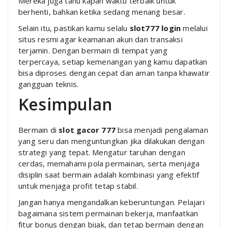
Mereka juga tahu kapan waktu terbaik untuk
berhenti, bahkan ketika sedang menang besar.
Selain itu, pastikan kamu selalu
slot777 login
melalui
situs resmi agar keamanan akun dan transaksi
terjamin. Dengan bermain di tempat yang
terpercaya, setiap kemenangan yang kamu dapatkan
bisa diproses dengan cepat dan aman tanpa khawatir
gangguan teknis.
Kesimpulan
Bermain di
slot gacor 777
bisa menjadi pengalaman
yang seru dan menguntungkan jika dilakukan dengan
strategi yang tepat. Mengatur taruhan dengan
cerdas, memahami pola permainan, serta menjaga
disiplin saat bermain adalah kombinasi yang efektif
untuk menjaga profit tetap stabil.
Jangan hanya mengandalkan keberuntungan. Pelajari
bagaimana sistem permainan bekerja, manfaatkan
fitur bonus dengan bijak, dan tetap bermain dengan