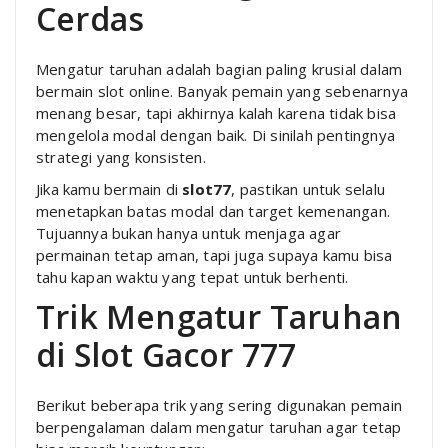
Cerdas
Mengatur taruhan adalah bagian paling krusial dalam
bermain slot online. Banyak pemain yang sebenarnya
menang besar, tapi akhirnya kalah karena tidak bisa
mengelola modal dengan baik. Di sinilah pentingnya
strategi yang konsisten.
Jika kamu bermain di
slot77
, pastikan untuk selalu
menetapkan batas modal dan target kemenangan.
Tujuannya bukan hanya untuk menjaga agar
permainan tetap aman, tapi juga supaya kamu bisa
tahu kapan waktu yang tepat untuk berhenti.
Trik Mengatur Taruhan
di Slot Gacor 777
Berikut beberapa trik yang sering digunakan pemain
berpengalaman dalam mengatur taruhan agar tetap