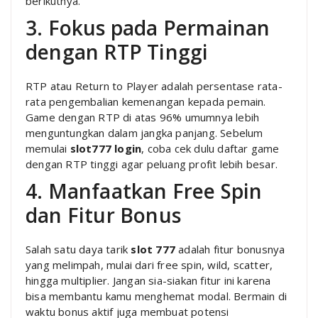
berikutnya.
3. Fokus pada Permainan
dengan RTP Tinggi
RTP atau Return to Player adalah persentase rata-
rata pengembalian kemenangan kepada pemain.
Game dengan RTP di atas 96% umumnya lebih
menguntungkan dalam jangka panjang. Sebelum
memulai
slot777 login
, coba cek dulu daftar game
dengan RTP tinggi agar peluang profit lebih besar.
4. Manfaatkan Free Spin
dan Fitur Bonus
Salah satu daya tarik
slot 777
adalah fitur bonusnya
yang melimpah, mulai dari free spin, wild, scatter,
hingga multiplier. Jangan sia-siakan fitur ini karena
bisa membantu kamu menghemat modal. Bermain di
waktu bonus aktif juga membuat potensi