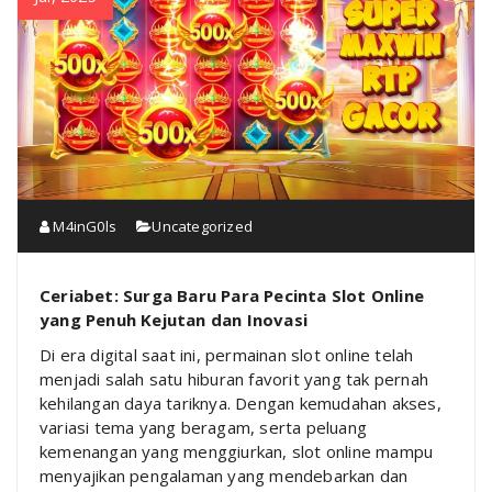
M4inG0ls
Uncategorized
Ceriabet: Surga Baru Para Pecinta Slot Online
yang Penuh Kejutan dan Inovasi
Di era digital saat ini, permainan slot online telah
menjadi salah satu hiburan favorit yang tak pernah
kehilangan daya tariknya. Dengan kemudahan akses,
variasi tema yang beragam, serta peluang
kemenangan yang menggiurkan, slot online mampu
menyajikan pengalaman yang mendebarkan dan