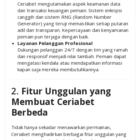
Ceriabet mengutamakan aspek keamanan data
dan transaksi keuangan pemain. Sistem enkripsi
canggih dan sistem RNG (Random Number
Generator) yang teruji memastikan setiap putaran
adil dan transparan. Kepercayaan dan kenyamanan
pemain pun terjaga dengan baik.
Layanan Pelanggan Profesional
Dukungan pelanggan 24/7 dengan tim yang ramah
dan responsif menjadi nilai tambah. Pemain dapat
mengatasi kendala atau mendapatkan informasi
kapan saja mereka membutuhkannya.
2.
Fitur Unggulan yang
Membuat Ceriabet
Berbeda
Tidak hanya sekadar menawarkan permainan,
Ceriabet menghadirkan berbagai fitur unggulan yang