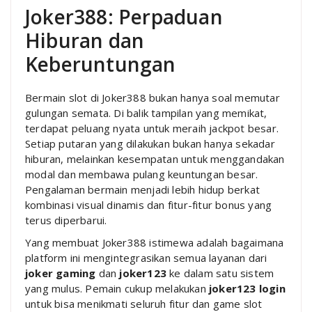
Joker388: Perpaduan
Hiburan dan
Keberuntungan
Bermain slot di Joker388 bukan hanya soal memutar
gulungan semata. Di balik tampilan yang memikat,
terdapat peluang nyata untuk meraih jackpot besar.
Setiap putaran yang dilakukan bukan hanya sekadar
hiburan, melainkan kesempatan untuk menggandakan
modal dan membawa pulang keuntungan besar.
Pengalaman bermain menjadi lebih hidup berkat
kombinasi visual dinamis dan fitur-fitur bonus yang
terus diperbarui.
Yang membuat Joker388 istimewa adalah bagaimana
platform ini mengintegrasikan semua layanan dari
joker gaming
dan
joker123
ke dalam satu sistem
yang mulus. Pemain cukup melakukan
joker123 login
untuk bisa menikmati seluruh fitur dan game slot