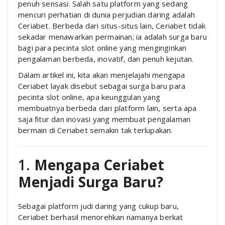
penuh sensasi. Salah satu platform yang sedang
mencuri perhatian di dunia perjudian daring adalah
Ceriabet. Berbeda dari situs-situs lain, Ceriabet tidak
sekadar menawarkan permainan; ia adalah surga baru
bagi para pecinta slot online yang menginginkan
pengalaman berbeda, inovatif, dan penuh kejutan.
Dalam artikel ini, kita akan menjelajahi mengapa
Ceriabet layak disebut sebagai surga baru para
pecinta slot online, apa keunggulan yang
membuatnya berbeda dari platform lain, serta apa
saja fitur dan inovasi yang membuat pengalaman
bermain di Ceriabet semakin tak terlupakan.
1.
Mengapa Ceriabet
Menjadi Surga Baru?
Sebagai platform judi daring yang cukup baru,
Ceriabet berhasil menorehkan namanya berkat