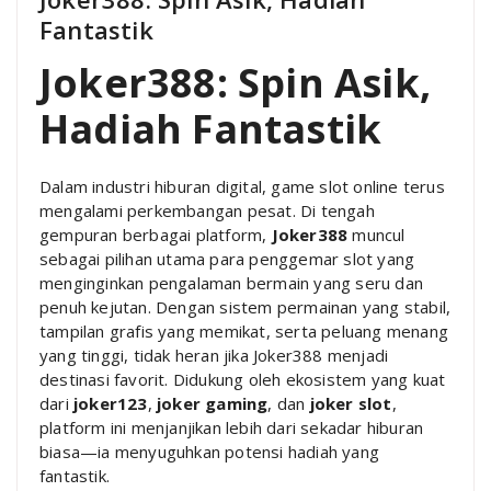
Fantastik
Joker388: Spin Asik,
Hadiah Fantastik
Dalam industri hiburan digital, game slot online terus
mengalami perkembangan pesat. Di tengah
gempuran berbagai platform,
Joker388
muncul
sebagai pilihan utama para penggemar slot yang
menginginkan pengalaman bermain yang seru dan
penuh kejutan. Dengan sistem permainan yang stabil,
tampilan grafis yang memikat, serta peluang menang
yang tinggi, tidak heran jika Joker388 menjadi
destinasi favorit. Didukung oleh ekosistem yang kuat
dari
joker123
,
joker gaming
, dan
joker slot
,
platform ini menjanjikan lebih dari sekadar hiburan
biasa—ia menyuguhkan potensi hadiah yang
fantastik.