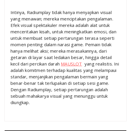
Intinya, Radiumplay tidak hanya menyajikan visual
yang menawan; mereka menciptakan pengalaman.
Efek visual spektakuler mereka adalah alat untuk
menceritakan kisah, untuk meningkatkan emosi, dan
untuk membuat setiap pertarungan terasa seperti
momen penting dalam narasi game. Pemain tidak
hanya melihat aksi; mereka merasakannya, dari
getaran di layar saat ledakan besar, hingga detail
kecil dari percikan darah
MAUSLOT
yang realistis. Ini
adalah komitmen terhadap kualitas yang melampaui
standar, menjanjikan pengalaman bermain yang
benar-benar tak terlupakan di setiap sesi game.
Dengan Radiumplay, setiap pertarungan adalah
sebuah mahakarya visual yang menunggu untuk
diungkap.