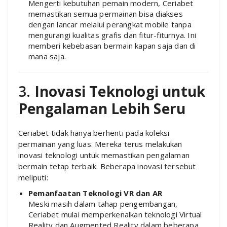
Mengerti kebutuhan pemain modern, Ceriabet
memastikan semua permainan bisa diakses
dengan lancar melalui perangkat mobile tanpa
mengurangi kualitas grafis dan fitur-fiturnya. Ini
memberi kebebasan bermain kapan saja dan di
mana saja.
3.
Inovasi Teknologi untuk
Pengalaman Lebih Seru
Ceriabet tidak hanya berhenti pada koleksi
permainan yang luas. Mereka terus melakukan
inovasi teknologi untuk memastikan pengalaman
bermain tetap terbaik. Beberapa inovasi tersebut
meliputi:
Pemanfaatan Teknologi VR dan AR
Meski masih dalam tahap pengembangan,
Ceriabet mulai memperkenalkan teknologi Virtual
Reality dan Augmented Reality dalam beberapa