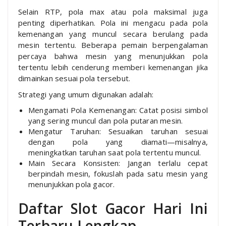
Selain RTP, pola max atau pola maksimal juga
penting diperhatikan. Pola ini mengacu pada pola
kemenangan yang muncul secara berulang pada
mesin tertentu. Beberapa pemain berpengalaman
percaya bahwa mesin yang menunjukkan pola
tertentu lebih cenderung memberi kemenangan jika
dimainkan sesuai pola tersebut.
Strategi yang umum digunakan adalah:
Mengamati Pola Kemenangan: Catat posisi simbol
yang sering muncul dan pola putaran mesin.
Mengatur Taruhan: Sesuaikan taruhan sesuai
dengan pola yang diamati—misalnya,
meningkatkan taruhan saat pola tertentu muncul.
Main Secara Konsisten: Jangan terlalu cepat
berpindah mesin, fokuslah pada satu mesin yang
menunjukkan pola gacor.
Daftar Slot Gacor Hari Ini
Terbaru Lengkap