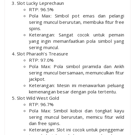
Slot Lucky Leprechaun
RTP: 96.5%
Pola Max: Simbol pot emas dan pelangi
sering muncul berurutan, membuka fitur free
spins.
Keterangan: Sangat cocok untuk pemain
yang ingin memanfaatkan pola simbol yang
sering muncul.
Slot Pharaoh’s Treasure
RTP: 97.0%
Pola Max: Pola simbol piramida dan Ankh
sering muncul bersamaan, memunculkan fitur
jackpot.
Keterangan: Mesin ini menawarkan peluang
kemenangan besar dengan pola tertentu.
Slot Wild West Gold
RTP: 96.7%
Pola Max: Simbol koboi dan tongkat kayu
sering muncul berurutan, memicu fitur wild
dan free spins.
Keterangan: Slot ini cocok untuk penggemar