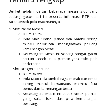
Berikut adalah daftar beberapa mesin slot yang
sedang gacor hari ini beserta informasi RTP dan
karakteristik pola maximumnya:
Slot Panda Riches
RTP: 97.2%
Pola Max: Simbol panda dan bambu sering
muncul berurutan, meningkatkan peluang
kemenangan besar.
Keterangan: Mesin ini sedang sangat gacor
hari ini, cocok untuk pemain yang suka pola
sederhana.
Slot Dragon’s Fortune
RTP: 96.8%
Pola Max: Pola simbol naga merah dan emas
sering muncul bersamaan, memicu fitur
bonus dan kemenangan besar.
Keterangan: Mesin ini cocok untuk pemain
yang suka risiko dan pola kemenangan
berulang.