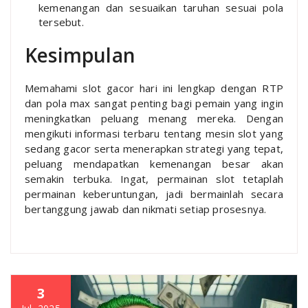
kemenangan dan sesuaikan taruhan sesuai pola
tersebut.
Kesimpulan
Memahami slot gacor hari ini lengkap dengan RTP
dan pola max sangat penting bagi pemain yang ingin
meningkatkan peluang menang mereka. Dengan
mengikuti informasi terbaru tentang mesin slot yang
sedang gacor serta menerapkan strategi yang tepat,
peluang mendapatkan kemenangan besar akan
semakin terbuka. Ingat, permainan slot tetaplah
permainan keberuntungan, jadi bermainlah secara
bertanggung jawab dan nikmati setiap prosesnya.
3