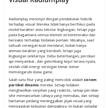
Radiumplay menonjol dengan pendekatan holistik
terhadap visual. Mereka tidak hanya berfokus pada
model karakter atau tekstur lingkungan, tetapi juga
pada bagaimana semua elemen ini berinteraksi dan
bereaksi terhadap tindakan pemain. Misalnya, saat
sebuah serangan kuat mendarat, bukan hanya
animasi karakter yang berubah, tetapi juga
lingkungan sekitarnya. Debu beterbangan, percikan
api menyambar, dan gelombang kejut terasa nyata,
seolah-olah energi serangan benar-benar
memengaruhi dunia game.
Salah satu fitur yang paling mencolok adalah
sistem
partikel dinamis
mereka. Setiap ledakan
menghasilkan serpihan yang realistis, setiap percikan
sihir memancarkan cahaya yang memukau, dan setiap
hantaman pedang meninggalkan jejak visual yang
menegaskan kekuatan dampaknya. Ini bukan sekadar