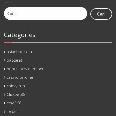
Cari
untuk:
Categories
asianbookie all
baccarat
bonus new member
casino onloine
chicky run
Clickbet88
cmd368
ibcbet