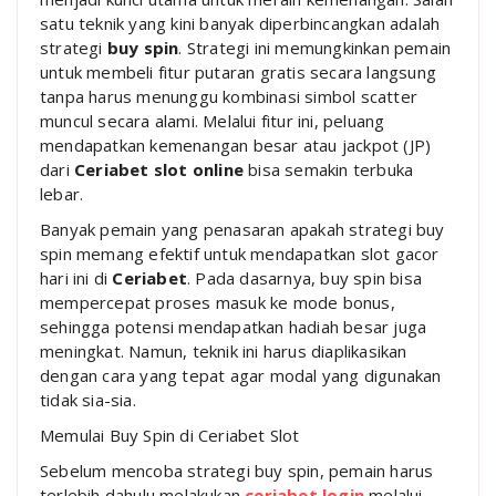
satu teknik yang kini banyak diperbincangkan adalah
strategi
buy spin
. Strategi ini memungkinkan pemain
untuk membeli fitur putaran gratis secara langsung
tanpa harus menunggu kombinasi simbol scatter
muncul secara alami. Melalui fitur ini, peluang
mendapatkan kemenangan besar atau jackpot (JP)
dari
Ceriabet slot online
bisa semakin terbuka
lebar.
Banyak pemain yang penasaran apakah strategi buy
spin memang efektif untuk mendapatkan slot gacor
hari ini di
Ceriabet
. Pada dasarnya, buy spin bisa
mempercepat proses masuk ke mode bonus,
sehingga potensi mendapatkan hadiah besar juga
meningkat. Namun, teknik ini harus diaplikasikan
dengan cara yang tepat agar modal yang digunakan
tidak sia-sia.
Memulai Buy Spin di Ceriabet Slot
Sebelum mencoba strategi buy spin, pemain harus
terlebih dahulu melakukan
ceriabet login
melalui