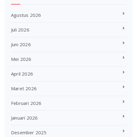
Agustus 2026
Juli 2026
Juni 2026
Mei 2026
April 2026
Maret 2026
Februari 2026
Januari 2026
Desember 2025