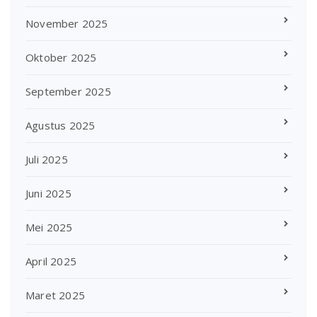
November 2025
Oktober 2025
September 2025
Agustus 2025
Juli 2025
Juni 2025
Mei 2025
April 2025
Maret 2025