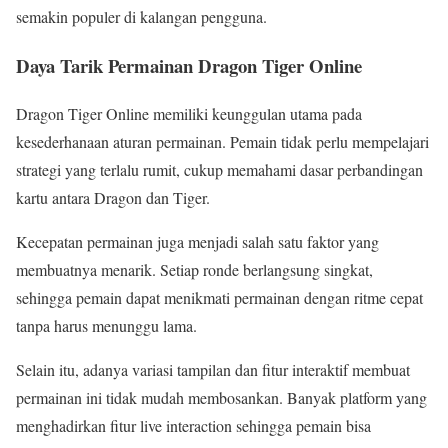
semakin populer di kalangan pengguna.
Daya Tarik Permainan Dragon Tiger Online
Dragon Tiger Online memiliki keunggulan utama pada
kesederhanaan aturan permainan. Pemain tidak perlu mempelajari
strategi yang terlalu rumit, cukup memahami dasar perbandingan
kartu antara Dragon dan Tiger.
Kecepatan permainan juga menjadi salah satu faktor yang
membuatnya menarik. Setiap ronde berlangsung singkat,
sehingga pemain dapat menikmati permainan dengan ritme cepat
tanpa harus menunggu lama.
Selain itu, adanya variasi tampilan dan fitur interaktif membuat
permainan ini tidak mudah membosankan. Banyak platform yang
menghadirkan fitur live interaction sehingga pemain bisa