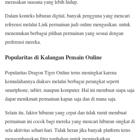
merasakan suasana yang lebih hidup.
Dalam konteks hiburan digital, banyak pengguna yang mencari
referensi melalui Link permainan judi online mengasikan. untuk
menemukan berbagai pilihan permainan yang sesuai dengan
preferensi mereka.
Popularitas di Kalangan Pemain Online
Popularitas Dragon Tiger Online terus meningkat karena
kemudahannya diakses melalui berbagai perangkat seperti
smartphone, tablet, maupun komputer. Hal ini membuat siapa saja
dapat menikmati permainan kapan saja dan di mana saja.
Selain itu, faktor hiburan yang cepat dan tidak rumit membuat
permainan ini cocok bagi mereka yang mencari hiburan singkat di
sela aktivitas sehari-hari. Tidak heran jika banyak platform terus
mengembangkan fitur tambahan untuk meningkatkan