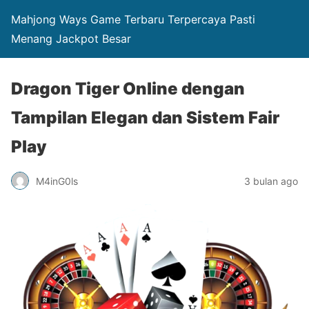
Mahjong Ways Game Terbaru Terpercaya Pasti
Menang Jackpot Besar
Dragon Tiger Online dengan
Tampilan Elegan dan Sistem Fair
Play
M4inG0ls
3 bulan ago