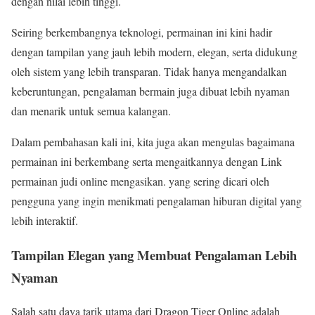
dengan nilai lebih tinggi.
Seiring berkembangnya teknologi, permainan ini kini hadir
dengan tampilan yang jauh lebih modern, elegan, serta didukung
oleh sistem yang lebih transparan. Tidak hanya mengandalkan
keberuntungan, pengalaman bermain juga dibuat lebih nyaman
dan menarik untuk semua kalangan.
Dalam pembahasan kali ini, kita juga akan mengulas bagaimana
permainan ini berkembang serta mengaitkannya dengan Link
permainan judi online mengasikan. yang sering dicari oleh
pengguna yang ingin menikmati pengalaman hiburan digital yang
lebih interaktif.
Tampilan Elegan yang Membuat Pengalaman Lebih
Nyaman
Salah satu daya tarik utama dari Dragon Tiger Online adalah