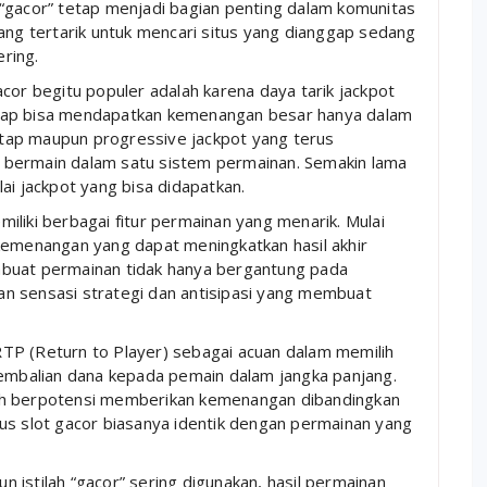
“gacor” tetap menjadi bagian penting dalam komunitas
ang tertarik untuk mencari situs yang dianggap sedang
ring.
cor begitu populer adalah karena daya tarik jackpot
arap bisa mendapatkan kemenangan besar hanya dalam
tetap maupun progressive jackpot yang terus
 bermain dalam satu sistem permainan. Semakin lama
ai jackpot yang bisa didapatkan.
iliki berbagai fitur permainan yang menarik. Mulai
er kemenangan yang dapat meningkatkan hasil akhir
membuat permainan tidak hanya bergantung pada
n sensasi strategi dan antisipasi yang membuat
TP (Return to Player) sebagai acuan dalam memilih
mbalian dana kepada pemain dalam jangka panjang.
ih berpotensi memberikan kemenangan dibandingkan
us slot gacor biasanya identik dengan permainan yang
 istilah “gacor” sering digunakan, hasil permainan