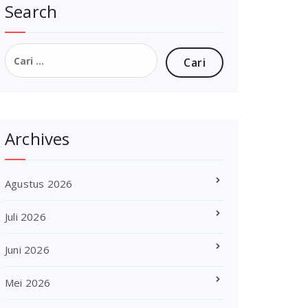
Search
Cari
untuk:
Archives
Agustus 2026
Juli 2026
Juni 2026
Mei 2026