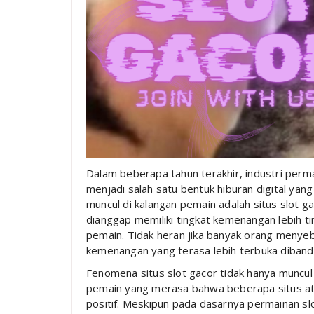
Dalam beberapa tahun terakhir, industri perm
menjadi salah satu bentuk hiburan digital yang 
muncul di kalangan pemain adalah situs slot 
dianggap memiliki tingkat kemenangan lebih t
pemain. Tidak heran jika banyak orang menye
kemenangan yang terasa lebih terbuka dibandi
Fenomena situs slot gacor tidak hanya muncul
pemain yang merasa bahwa beberapa situs ata
positif. Meskipun pada dasarnya permainan