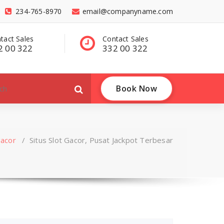
234-765-8970
email@companyname.com
tact Sales
Have a questions?
C
2 00 322
contact@dummy
3
.com
Book Now
gacor
/
Situs Slot Gacor, Pusat Jackpot Terbesar