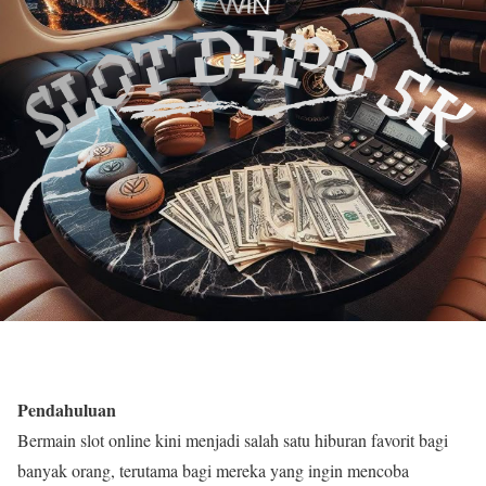
Pendahuluan
Bermain slot online kini menjadi salah satu hiburan favorit bagi
banyak orang, terutama bagi mereka yang ingin mencoba