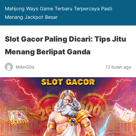
Mahjong Ways Game Terbaru Terpercaya Pasti
Menang Jackpot Besar
Slot Gacor Paling Dicari: Tips Jitu
Menang Berlipat Ganda
M4inG0ls
12 bulan ago