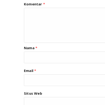
Komentar
*
Nama
*
Email
*
Situs Web