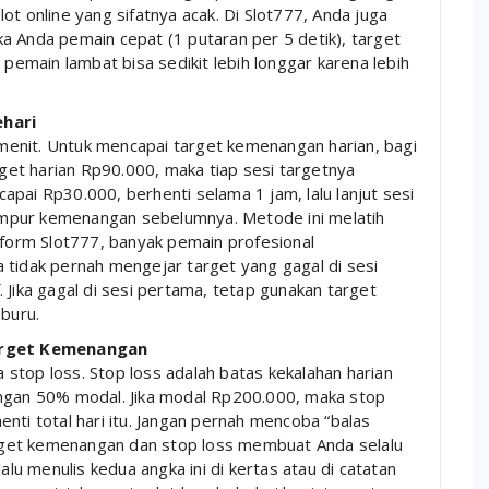
slot online yang sifatnya acak. Di Slot777, Anda juga
a Anda pemain cepat (1 putaran per 5 detik), target
ya, pemain lambat bisa sedikit lebih longgar karena lebih
ehari
5 menit. Untuk mencapai target kemenangan harian, bagi
arget harian Rp90.000, maka tiap sesi targetnya
pai Rp30.000, berhenti selama 1 jam, lalu lanjut sesi
mpur kemenangan sebelumnya. Metode ini melatih
tform Slot777, banyak pemain profesional
 tidak pernah mengejar target yang gagal di sesi
 Jika gagal di sesi pertama, tetap gunakan target
-buru.
arget Kemenangan
stop loss. Stop loss adalah batas kekalahan harian
angan 50% modal. Jika modal Rp200.000, maka stop
nti total hari itu. Jangan pernah mencoba “balas
get kemenangan dan stop loss membuat Anda selalu
alu menulis kedua angka ini di kertas atau di catatan