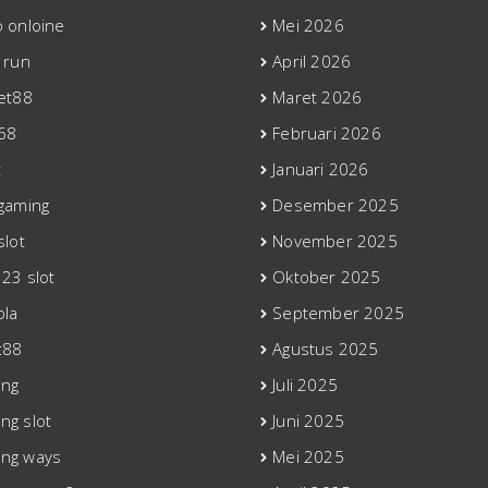
o onloine
Mei 2026
 run
April 2026
bet88
Maret 2026
68
Februari 2026
t
Januari 2026
 gaming
Desember 2025
slot
November 2025
123 slot
Oktober 2025
ola
September 2025
t88
Agustus 2025
ong
Juli 2025
ng slot
Juni 2025
ng ways
Mei 2025