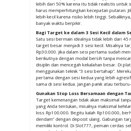
lebih dari 50% karena itu tidak realistis untuk 
harus memperhitungkan kecepatan putaran. Jik
lebih kecil karena risiko lebih tinggi. Sebalikn
banyak waktu berpikir.
Bagi Target ke dalam 3 Sesi Kecil dalam S
Satu sesi bermain idealnya tidak lebih dari 4
target besar menjadi 3 sesi kecil. Misalnya t
Rp30.000. Jika dalam sesi pertama sudah menca
berikutnya dengan modal bersih tanpa menca
disiplin dan mencegah kekalahan besar. Di pla
menggunakan teknik “3 sesi bertahap”. Mereka
pertama dengan sesi kedua yang lebih agresif.
sama di sesi kedua. Jangan panik atau terburu
Gunakan Stop Loss Bersamaan dengan T
Target kemenangan tidak akan maksimal tanpa 
yang Anda tentukan, misalnya maksimal kehil
loss Rp100.000. Begitu kalah Rp100.000, berhe
dendam” dengan deposit ulang. Gabungan tar
memiliki kontrol. Di Slot777, pemain cerdas sel