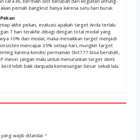
 cara ini, bermain slot berubah dari kegiatan untung-
k akan pernah bangkrut hanya karena satu hari buruk.
 Pekan
tiap akhir pekan, evaluasi apakah target Anda terlalu
ngan 7 hari terakhir dibagi dengan total modal yang
hanya 10% dari modal, maka menaikkan target menjadi
konsisten mencapai 35% setiap hari, mungkin target
ni penting karena kondisi permainan Slot777 bisa berubah,
P mesin. Jangan malu untuk menurunkan target demi
kecil lebih baik daripada kemenangan besar sekali lalu
 yang wajib ditandai
*