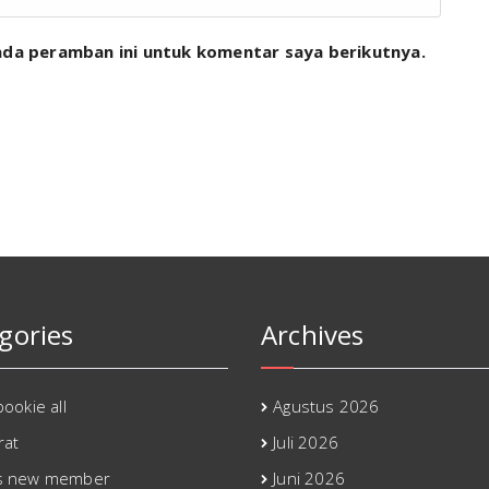
ada peramban ini untuk komentar saya berikutnya.
gories
Archives
ookie all
Agustus 2026
rat
Juli 2026
s new member
Juni 2026