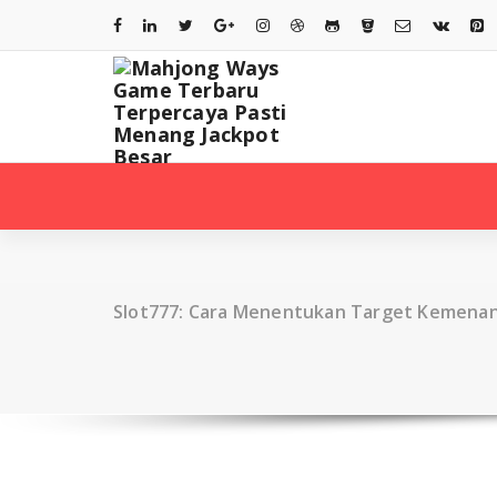
Skip
to
content
Sales
Contact Sales
Have a 
 322
332 00 322
conta
om
Slot777: Cara Menentukan Target Kemena