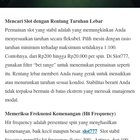
Mencari Slot dengan Rentang Taruhan Lebar
Permainan slot yang stabil adalah yang memungkinkan Anda
menyesuaikan taruhan secara fleksibel. Pilih mesin dengan rasio
taruhan minimum terhadap maksimum setidaknya 1:100.
Contohnya, dari Rp200 hingga Rp20.000 per spin. Di Slot777,
gunakan filter “bet range” untuk menemukan permainan seperti
itu. Rentang lebar memberi Anda ruang gerak untuk menaikkan
atau menurunkan taruhan sesuai kondisi. Stabilitas berarti Anda
tidak terpaksa bermain di batas ekstrem yang merusak manajemen
modal.
Memeriksa Frekuensi Kemenangan (Hit Frequency)
Hit frequency adalah persentase spin yang menghasilkan
slot777
kemenangan, baik kecil maupun besar.
Slot stabil
biasanya memiliki hit frequency di atas 30%. Artinya, dari 100