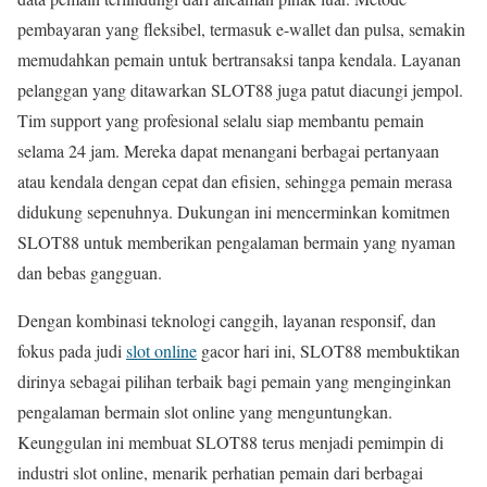
pembayaran yang fleksibel, termasuk e-wallet dan pulsa, semakin
memudahkan pemain untuk bertransaksi tanpa kendala. Layanan
pelanggan yang ditawarkan SLOT88 juga patut diacungi jempol.
Tim support yang profesional selalu siap membantu pemain
selama 24 jam. Mereka dapat menangani berbagai pertanyaan
atau kendala dengan cepat dan efisien, sehingga pemain merasa
didukung sepenuhnya. Dukungan ini mencerminkan komitmen
SLOT88 untuk memberikan pengalaman bermain yang nyaman
dan bebas gangguan.
Dengan kombinasi teknologi canggih, layanan responsif, dan
fokus pada judi
slot online
gacor hari ini, SLOT88 membuktikan
dirinya sebagai pilihan terbaik bagi pemain yang menginginkan
pengalaman bermain slot online yang menguntungkan.
Keunggulan ini membuat SLOT88 terus menjadi pemimpin di
industri slot online, menarik perhatian pemain dari berbagai