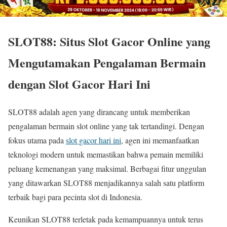
SLOT88: Situs Slot Gacor Online yang
Mengutamakan Pengalaman Bermain
dengan Slot Gacor Hari Ini
SLOT88 adalah agen yang dirancang untuk memberikan
pengalaman bermain slot online yang tak tertandingi. Dengan
fokus utama pada
slot gacor hari ini
, agen ini memanfaatkan
teknologi modern untuk memastikan bahwa pemain memiliki
peluang kemenangan yang maksimal. Berbagai fitur unggulan
yang ditawarkan SLOT88 menjadikannya salah satu platform
terbaik bagi para pecinta slot di Indonesia.
Keunikan SLOT88 terletak pada kemampuannya untuk terus