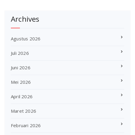
Archives
Agustus 2026
Juli 2026
Juni 2026
Mei 2026
April 2026
Maret 2026
Februari 2026