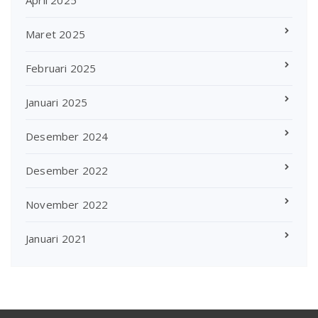
Maret 2025
Februari 2025
Januari 2025
Desember 2024
Desember 2022
November 2022
Januari 2021