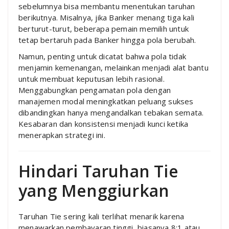
sebelumnya bisa membantu menentukan taruhan
berikutnya. Misalnya, jika Banker menang tiga kali
berturut-turut, beberapa pemain memilih untuk
tetap bertaruh pada Banker hingga pola berubah.
Namun, penting untuk dicatat bahwa pola tidak
menjamin kemenangan, melainkan menjadi alat bantu
untuk membuat keputusan lebih rasional.
Menggabungkan pengamatan pola dengan
manajemen modal meningkatkan peluang sukses
dibandingkan hanya mengandalkan tebakan semata.
Kesabaran dan konsistensi menjadi kunci ketika
menerapkan strategi ini.
Hindari Taruhan Tie
yang Menggiurkan
Taruhan Tie sering kali terlihat menarik karena
menawarkan pembayaran tinggi, biasanya 8:1 atau