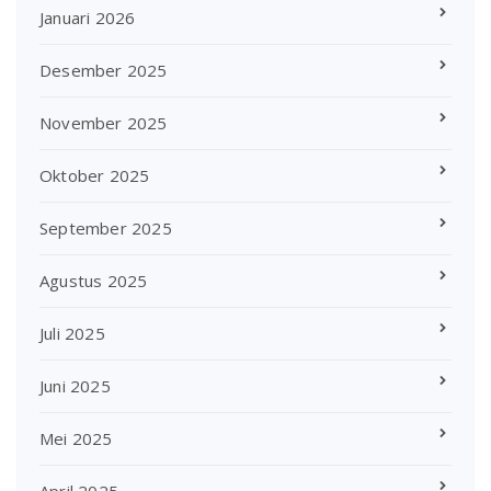
Januari 2026
Desember 2025
November 2025
Oktober 2025
September 2025
Agustus 2025
Juli 2025
Juni 2025
Mei 2025
April 2025