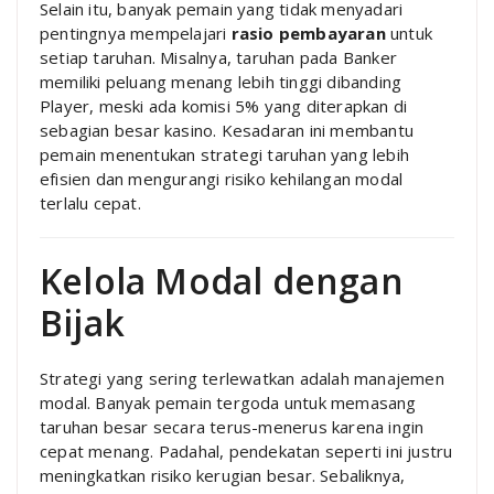
Selain itu, banyak pemain yang tidak menyadari
pentingnya mempelajari
rasio pembayaran
untuk
setiap taruhan. Misalnya, taruhan pada Banker
memiliki peluang menang lebih tinggi dibanding
Player, meski ada komisi 5% yang diterapkan di
sebagian besar kasino. Kesadaran ini membantu
pemain menentukan strategi taruhan yang lebih
efisien dan mengurangi risiko kehilangan modal
terlalu cepat.
Kelola Modal dengan
Bijak
Strategi yang sering terlewatkan adalah manajemen
modal. Banyak pemain tergoda untuk memasang
taruhan besar secara terus-menerus karena ingin
cepat menang. Padahal, pendekatan seperti ini justru
meningkatkan risiko kerugian besar. Sebaliknya,