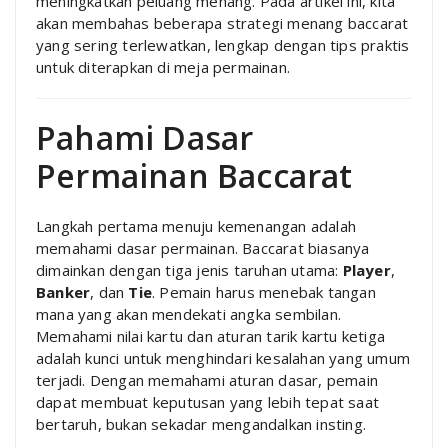
meningkatkan peluang menang. Pada artikel ini, kita
akan membahas beberapa strategi menang baccarat
yang sering terlewatkan, lengkap dengan tips praktis
untuk diterapkan di meja permainan.
Pahami Dasar
Permainan Baccarat
Langkah pertama menuju kemenangan adalah
memahami dasar permainan. Baccarat biasanya
dimainkan dengan tiga jenis taruhan utama:
Player
,
Banker
, dan
Tie
. Pemain harus menebak tangan
mana yang akan mendekati angka sembilan.
Memahami nilai kartu dan aturan tarik kartu ketiga
adalah kunci untuk menghindari kesalahan yang umum
terjadi. Dengan memahami aturan dasar, pemain
dapat membuat keputusan yang lebih tepat saat
bertaruh, bukan sekadar mengandalkan insting.