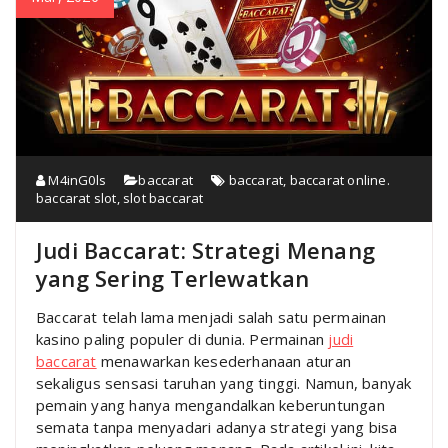
M4inG0ls
baccarat
baccarat
,
baccarat online.
baccarat slot
,
slot baccarat
Judi Baccarat: Strategi Menang
yang Sering Terlewatkan
Baccarat telah lama menjadi salah satu permainan
kasino paling populer di dunia. Permainan
judi
baccarat
menawarkan kesederhanaan aturan
sekaligus sensasi taruhan yang tinggi. Namun, banyak
pemain yang hanya mengandalkan keberuntungan
semata tanpa menyadari adanya strategi yang bisa