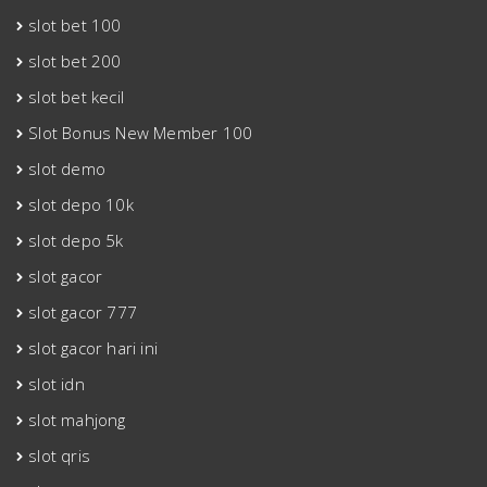
slot bet 100
slot bet 200
slot bet kecil
Slot Bonus New Member 100
slot demo
slot depo 10k
slot depo 5k
slot gacor
slot gacor 777
slot gacor hari ini
slot idn
slot mahjong
slot qris