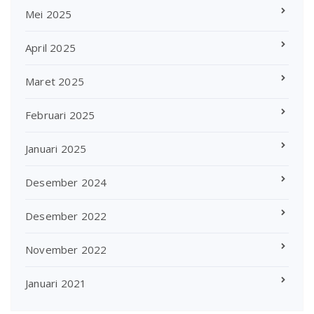
Mei 2025
April 2025
Maret 2025
Februari 2025
Januari 2025
Desember 2024
Desember 2022
November 2022
Januari 2021