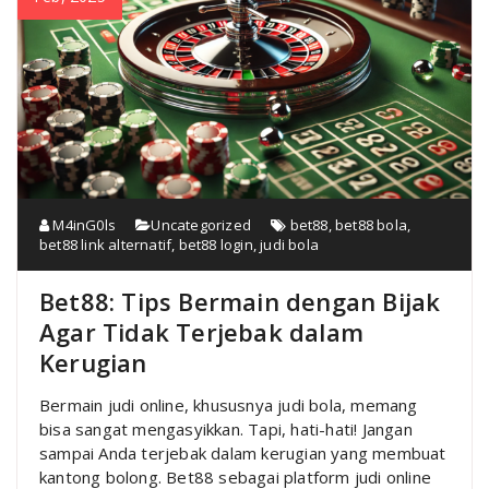
M4inG0ls
Uncategorized
bet88
,
bet88 bola
,
bet88 link alternatif
,
bet88 login
,
judi bola
Bet88: Tips Bermain dengan Bijak
Agar Tidak Terjebak dalam
Kerugian
Bermain judi online, khususnya judi bola, memang
bisa sangat mengasyikkan. Tapi, hati-hati! Jangan
sampai Anda terjebak dalam kerugian yang membuat
kantong bolong. Bet88 sebagai platform judi online