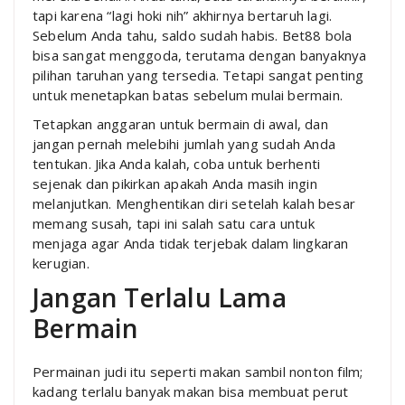
tapi karena “lagi hoki nih” akhirnya bertaruh lagi.
Sebelum Anda tahu, saldo sudah habis. Bet88 bola
bisa sangat menggoda, terutama dengan banyaknya
pilihan taruhan yang tersedia. Tetapi sangat penting
untuk menetapkan batas sebelum mulai bermain.
Tetapkan anggaran untuk bermain di awal, dan
jangan pernah melebihi jumlah yang sudah Anda
tentukan. Jika Anda kalah, coba untuk berhenti
sejenak dan pikirkan apakah Anda masih ingin
melanjutkan. Menghentikan diri setelah kalah besar
memang susah, tapi ini salah satu cara untuk
menjaga agar Anda tidak terjebak dalam lingkaran
kerugian.
Jangan Terlalu Lama
Bermain
Permainan judi itu seperti makan sambil nonton film;
kadang terlalu banyak makan bisa membuat perut