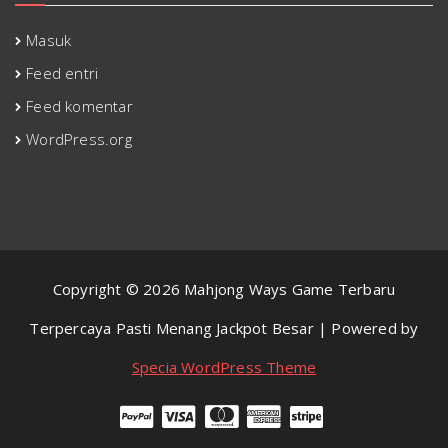
Masuk
Feed entri
Feed komentar
WordPress.org
Copyright © 2026 Mahjong Ways Game Terbaru
Terpercaya Pasti Menang Jackpot Besar | Powered by
Specia WordPress Theme