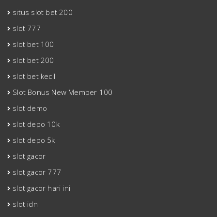
situs slot bet 200
slot 777
slot bet 100
slot bet 200
slot bet kecil
Slot Bonus New Member 100
slot demo
slot depo 10k
slot depo 5k
slot gacor
slot gacor 777
slot gacor hari ini
slot idn