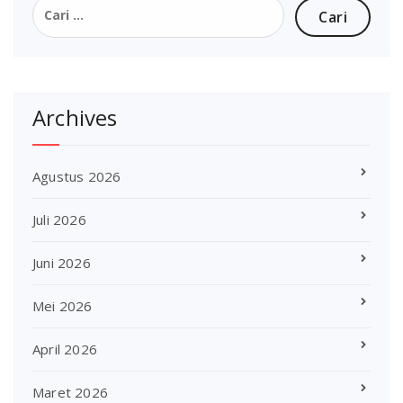
Cari
untuk:
Archives
Agustus 2026
Juli 2026
Juni 2026
Mei 2026
April 2026
Maret 2026