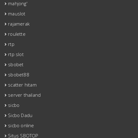
mahjong'
mauslot
rajamerak
roulette
rtp
rtp slot
sbobet
sbobet88
scatter hitam
server thailand
sicbo
Sicbo Dadu
sicbo online
Situs SBOTOP