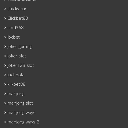
chicky run
Clickbet88
cmd368
ibcbet
joker gaming
joker slot
joker123 slot
judi bola
klikbet88
mahjong
mahjong slot
mahjong ways
mahjong ways 2