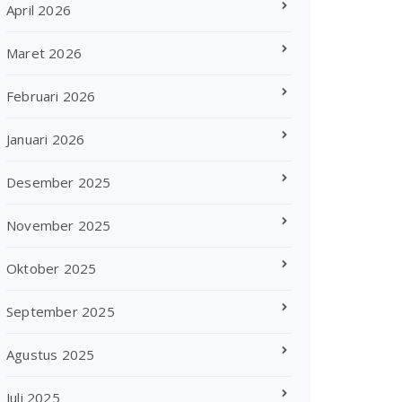
April 2026
Maret 2026
Februari 2026
Januari 2026
Desember 2025
November 2025
Oktober 2025
September 2025
Agustus 2025
Juli 2025