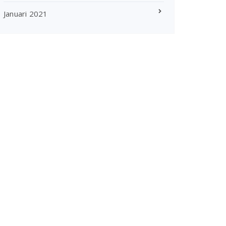
Januari 2021