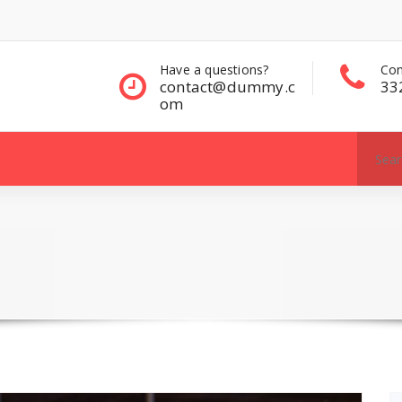
questions?
Contact Sales
Con
ct@dummy.c
332 00 322
33
Search
for: