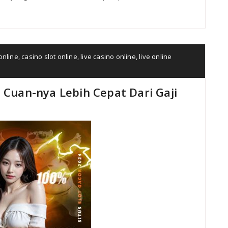
online
,
casino slot online
,
live casino online
,
live online
i Cuan-nya Lebih Cepat Dari Gaji