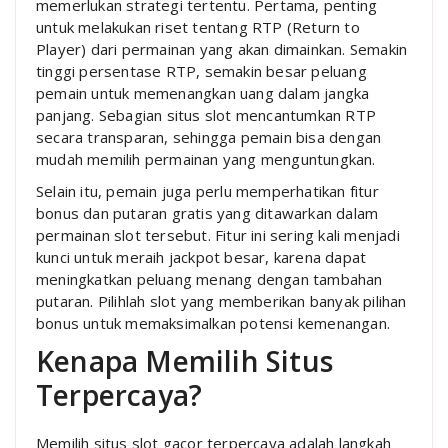
memerlukan strategi tertentu. Pertama, penting
untuk melakukan riset tentang RTP (Return to
Player) dari permainan yang akan dimainkan. Semakin
tinggi persentase RTP, semakin besar peluang
pemain untuk memenangkan uang dalam jangka
panjang. Sebagian situs slot mencantumkan RTP
secara transparan, sehingga pemain bisa dengan
mudah memilih permainan yang menguntungkan.
Selain itu, pemain juga perlu memperhatikan fitur
bonus dan putaran gratis yang ditawarkan dalam
permainan slot tersebut. Fitur ini sering kali menjadi
kunci untuk meraih jackpot besar, karena dapat
meningkatkan peluang menang dengan tambahan
putaran. Pilihlah slot yang memberikan banyak pilihan
bonus untuk memaksimalkan potensi kemenangan.
Kenapa Memilih Situs
Terpercaya?
Memilih situs slot gacor terpercaya adalah langkah