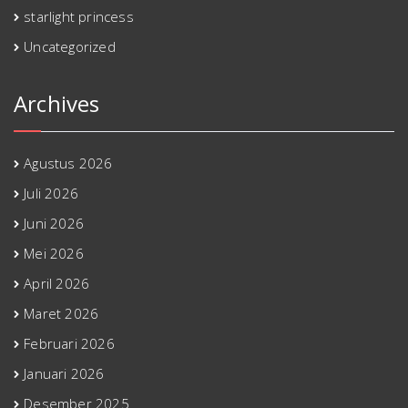
starlight princess
Uncategorized
Archives
Agustus 2026
Juli 2026
Juni 2026
Mei 2026
April 2026
Maret 2026
Februari 2026
Januari 2026
Desember 2025