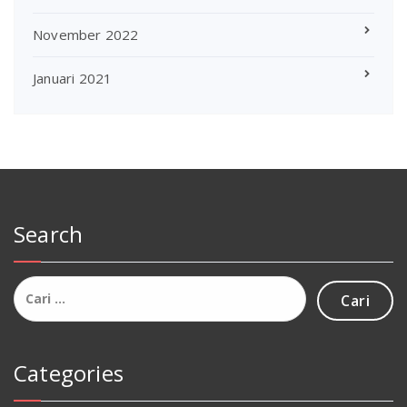
November 2022
Januari 2021
Search
Cari
untuk:
Categories