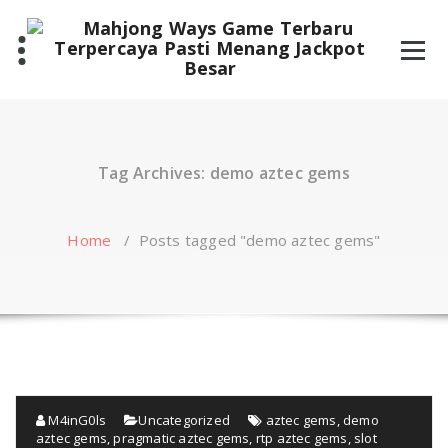
Skip
to
content
Tag Archives: demo aztec gems
Home
/
Posts tagged "demo aztec gems"
M4inG0ls
Uncategorized
aztec gems
,
demo
aztec gems
,
pragmatic aztec gems
,
rtp aztec gems
,
slot