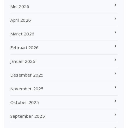
Mei 2026
April 2026
Maret 2026
Februari 2026
Januari 2026
Desember 2025
November 2025
Oktober 2025
September 2025