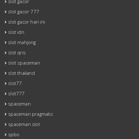
slot gacor
slot gacor 777
slot gacor hari ini
slot idn
slot mahjong
slot qris
slot spaceman
slot thailand
slot77
slot777
spaceman
spaceman pragmatic
spaceman slot
spbo