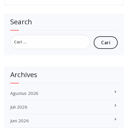
Search
Cari
untuk:
Archives
Agustus 2026
Juli 2026
Juni 2026