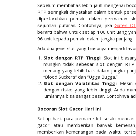
Sebelum membahas lebih jauh mengenai boco
RTP seringkali dinyatakan dalam bentuk per
dipertaruhkan pemain dalam permainan sl
sejumlah putaran. Contohnya, jika
Gates Of
berarti bahwa untuk setiap 100 unit uang ya
96 unit kepada pemain dalam jangka panjang.
Ada dua jenis slot yang biasanya menjadi favo
Slot dengan RTP Tinggi
: Slot ini bias
mungkin tidak sebesar slot dengan RTP
menang yang lebih baik dalam jangka pan
“Blood Suckers” dan “Ugga Bugga.”
Slot dengan Volatilitas Tinggi
: Mesin 
dengan risiko yang lebih tinggi. Anda mu
jumlahnya bisa sangat besar. Contohnya adal
Bocoran Slot Gacor Hari Ini
Setiap hari, para pemain slot selalu menca
gacor atau memberikan banyak kemenanga
memberikan kemenangan pada waktu tertent