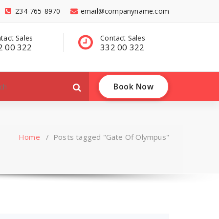
234-765-8970
email@companyname.com
tact Sales
Have a questions?
C
2 00 322
contact@dummy
3
.com
Book Now
Home
/
Posts tagged "Gate Of Olympus"