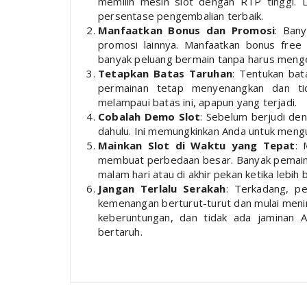
memilih mesin slot dengan RTP tinggi. L
persentase pengembalian terbaik.
Manfaatkan Bonus dan Promosi
: Ban
promosi lainnya. Manfaatkan bonus free
banyak peluang bermain tanpa harus menge
Tetapkan Batas Taruhan
: Tentukan bat
permainan tetap menyenangkan dan tida
melampaui batas ini, apapun yang terjadi.
Cobalah Demo Slot
: Sebelum berjudi de
dahulu. Ini memungkinkan Anda untuk mengu
Mainkan Slot di Waktu yang Tepat
: 
membuat perbedaan besar. Banyak pemain
malam hari atau di akhir pekan ketika lebih
Jangan Terlalu Serakah
: Terkadang, pe
kemenangan berturut-turut dan mulai menin
keberuntungan, dan tidak ada jaminan A
bertaruh.