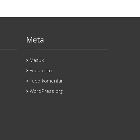
Meta
Masuk
Feed entri
Feed komentar
WordPress.org