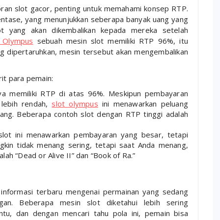
ran slot gacor, penting untuk memahami konsep RTP.
sentase, yang menunjukkan seberapa banyak uang yang
ot yang akan dikembalikan kepada mereka setelah
 Olympus
sebuah mesin slot memiliki RTP 96%, itu
ng dipertaruhkan, mesin tersebut akan mengembalikan
rit para pemain:
anya memiliki RTP di atas 96%. Meskipun pembayaran
 lebih rendah,
slot olympus
ini menawarkan peluang
jang. Beberapa contoh slot dengan RTP tinggi adalah
slot ini menawarkan pembayaran yang besar, tetapi
ngkin tidak menang sering, tetapi saat Anda menang,
ah “Dead or Alive II” dan “Book of Ra.”
ri informasi terbaru mengenai permainan yang sedang
n. Beberapa mesin slot diketahui lebih sering
u, dan dengan mencari tahu pola ini, pemain bisa