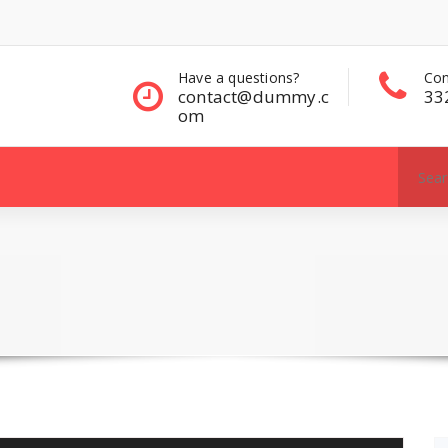
questions?
Contact Sales
Con
ct@dummy.c
332 00 322
33
Search
for: