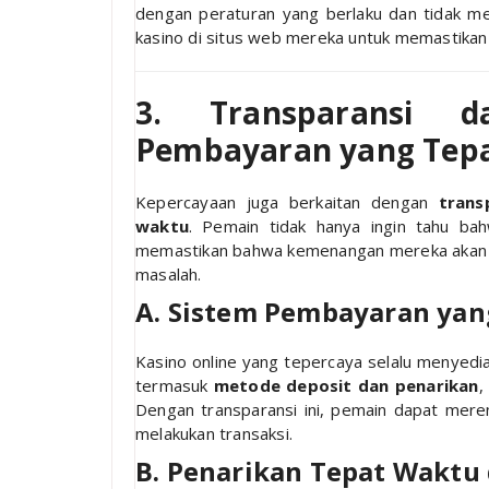
dengan peraturan yang berlaku dan tidak me
kasino di situs web mereka untuk memastika
3. Transparansi 
Pembayaran yang Tep
Kepercayaan juga berkaitan dengan
trans
waktu
. Pemain tidak hanya ingin tahu ba
memastikan bahwa kemenangan mereka akan 
masalah.
A. Sistem Pembayaran yang
Kasino online yang tepercaya selalu menyedi
termasuk
metode deposit dan penarikan
,
Dengan transparansi ini, pemain dapat mere
melakukan transaksi.
B. Penarikan Tepat Wakt