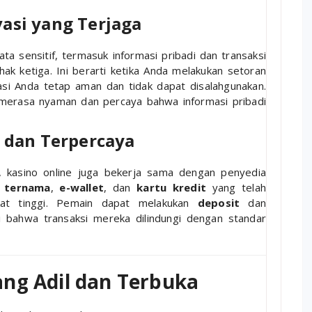
vasi yang Terjaga
a sensitif, termasuk informasi pribadi dan transaksi
hak ketiga. Ini berarti ketika Anda melakukan setoran
masi Anda tetap aman dan tidak dapat disalahgunakan.
 merasa nyaman dan percaya bahwa informasi pribadi
 dan Terpercaya
al, kasino online juga bekerja sama dengan penyedia
 ternama
,
e-wallet
, dan
kartu kredit
yang telah
kat tinggi. Pemain dapat melakukan
deposit
dan
 bahwa transaksi mereka dilindungi dengan standar
ang Adil dan Terbuka