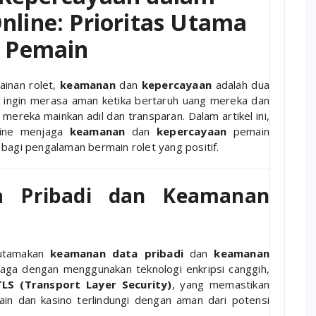
nline: Prioritas Utama
i Pemain
ainan rolet,
keamanan
dan
kepercayaan
adalah dua
n ingin merasa aman ketika bertaruh uang mereka dan
ereka mainkan adil dan transparan. Dalam artikel ini,
line menjaga
keamanan
dan
kepercayaan
pemain
 bagi pengalaman bermain rolet yang positif.
ta Pribadi dan Keamanan
gutamakan
keamanan data pribadi
dan
keamanan
jaga dengan menggunakan teknologi enkripsi canggih,
TLS (Transport Layer Security)
, yang memastikan
in dan kasino terlindungi dengan aman dari potensi