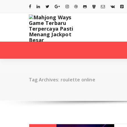
Skip
to
content
Sales
Contact Sales
Have a 
322
332 00 322
conta
om
Tag Archives: roulette online