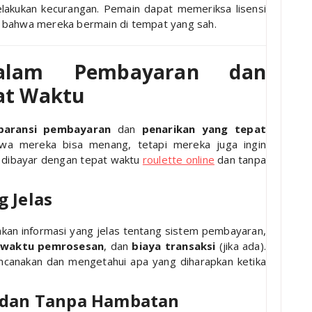
lakukan kecurangan. Pemain dapat memeriksa lisensi
n bahwa mereka bermain di tempat yang sah.
dalam Pembayaran dan
at Waktu
paransi pembayaran
dan
penarikan yang tepat
hwa mereka bisa menang, tetapi mereka juga ingin
dibayar dengan tepat waktu
roulette online
dan tanpa
 Jelas
akan informasi yang jelas tentang sistem pembayaran,
waktu pemrosesan
, dan
biaya transaksi
(jika ada).
ncanakan dan mengetahui apa yang diharapkan ketika
u dan Tanpa Hambatan