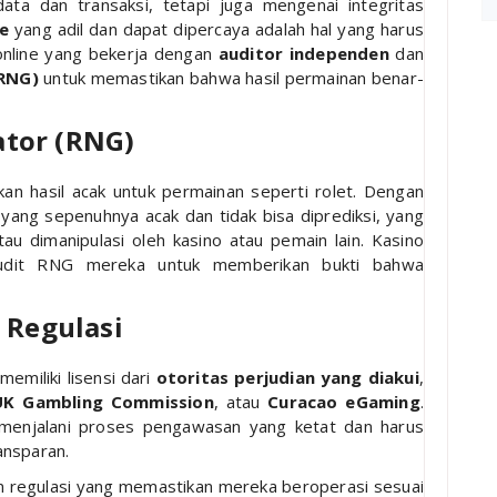
ta dan transaksi, tetapi juga mengenai integritas
ne
yang adil dan dapat dipercaya adalah hal yang harus
 online yang bekerja dengan
auditor independen
dan
RNG)
untuk memastikan bahwa hasil permainan benar-
tor (RNG)
an hasil acak untuk permainan seperti rolet. Dengan
l yang sepenuhnya acak dan tidak bisa diprediksi, yang
u dimanipulasi oleh kasino atau pemain lain. Kasino
audit RNG mereka untuk memberikan bukti bahwa
 Regulasi
emiliki lisensi dari
otoritas perjudian yang diakui
,
UK Gambling Commission
, atau
Curacao eGaming
.
h menjalani proses pengawasan yang ketat dan harus
ansparan.
an regulasi yang memastikan mereka beroperasi sesuai