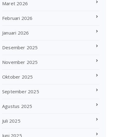
Maret 2026
Februari 2026
Januari 2026
Desember 2025
November 2025
Oktober 2025
September 2025
Agustus 2025
Juli 2025
Juni 2025