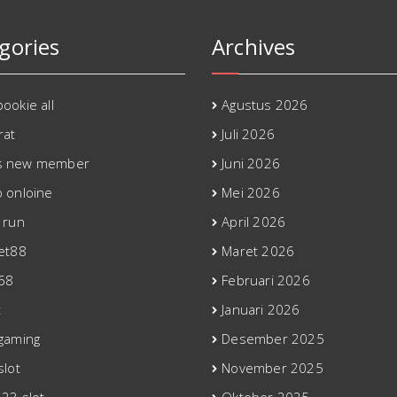
gories
Archives
ookie all
Agustus 2026
rat
Juli 2026
s new member
Juni 2026
o onloine
Mei 2026
 run
April 2026
bet88
Maret 2026
68
Februari 2026
t
Januari 2026
 gaming
Desember 2025
slot
November 2025