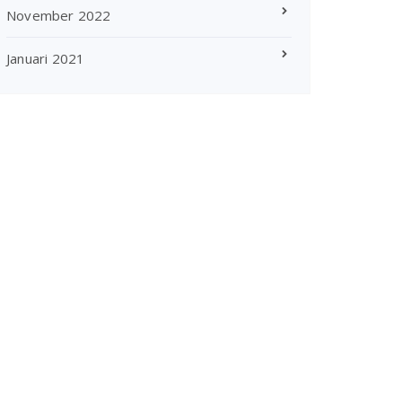
November 2022
Januari 2021