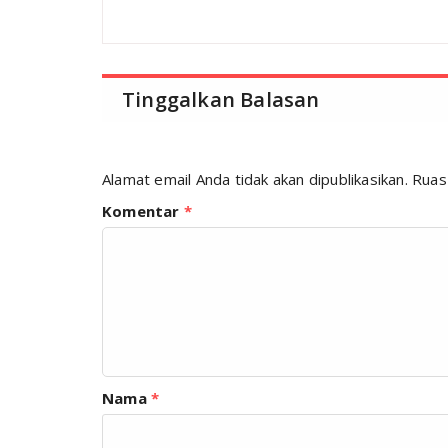
Tinggalkan Balasan
Alamat email Anda tidak akan dipublikasikan.
Ruas
Komentar
*
Nama
*