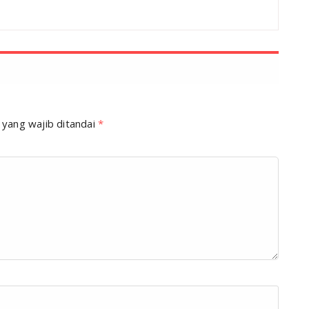
 yang wajib ditandai
*