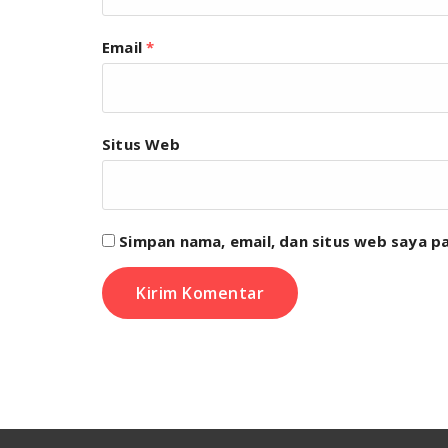
Email
*
Situs Web
Simpan nama, email, dan situs web saya p