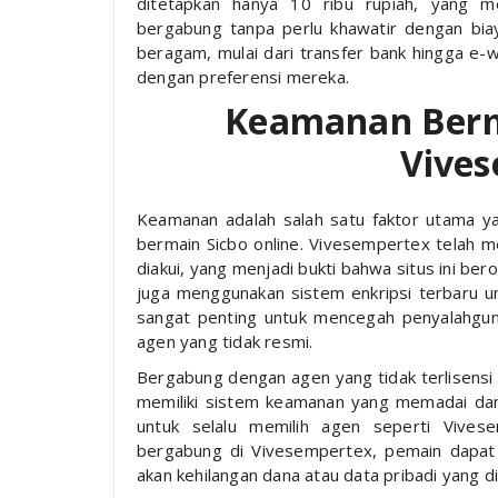
ditetapkan hanya 10 ribu rupiah, yang m
bergabung tanpa perlu khawatir dengan bia
beragam, mulai dari transfer bank hingga e-
dengan preferensi mereka.
Keamanan Berma
Vive
Keamanan adalah salah satu faktor utama ya
bermain Sicbo online. Vivesempertex telah m
diakui, yang menjadi bukti bahwa situs ini be
juga menggunakan sistem enkripsi terbaru unt
sangat penting untuk mencegah penyalahguna
agen yang tidak resmi.
Bergabung dengan agen yang tidak terlisensi at
memiliki sistem keamanan yang memadai dan
untuk selalu memilih agen seperti Vives
bergabung di Vivesempertex, pemain dapat 
akan kehilangan dana atau data pribadi yang d