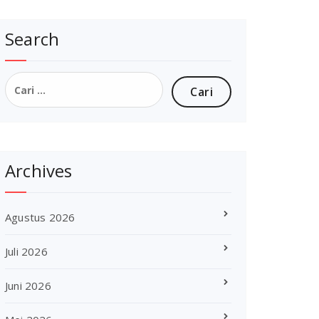
Search
Cari
untuk:
Archives
Agustus 2026
Juli 2026
Juni 2026