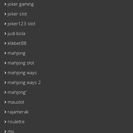
joker gaming
joker slot
joker123 slot
judi bola
klikbet88
mahjong
mahjong slot
mahjong ways
mahjong ways 2
mahjong'
mauslot
rajamerak
roulette
rtp