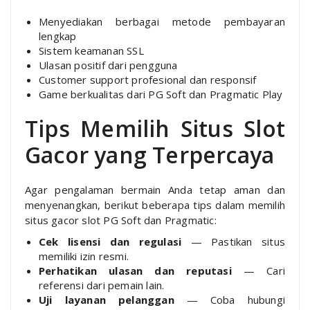
Menyediakan berbagai metode pembayaran
lengkap
Sistem keamanan SSL
Ulasan positif dari pengguna
Customer support profesional dan responsif
Game berkualitas dari PG Soft dan Pragmatic Play
Tips Memilih Situs Slot
Gacor yang Terpercaya
Agar pengalaman bermain Anda tetap aman dan
menyenangkan, berikut beberapa tips dalam memilih
situs gacor slot PG Soft dan Pragmatic:
Cek lisensi dan regulasi
— Pastikan situs
memiliki izin resmi.
Perhatikan ulasan dan reputasi
— Cari
referensi dari pemain lain.
Uji layanan pelanggan
— Coba hubungi