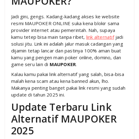
MAUPOKER?
Jadi gini, gengs. Kadang-kadang akses ke website
resmi MAUPOKER ONLINE suka kena blokir sama
provider internet atau pemerintah. Nah, supaya
kamu tetep bisa main tanpa ribet,
link alternatif
jadi
solusi jitu. Link ini adalah jalur masuk cadangan yang
dijamin tetap lancar dan pastinya 100% aman buat
kamu yang pengen main poker online, domino, dan
game seru lain di
MAUPOKER
.
Kalau kamu pakai link alternatif yang salah, bisa-bisa
malah kena scam atau kena banned akun, lho.
Makanya penting banget pakai link resmi yang sudah
update di tahun 2025 ini.
Update Terbaru Link
Alternatif MAUPOKER
2025