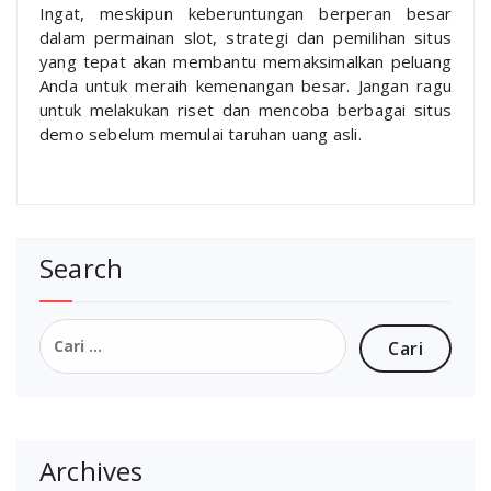
Ingat, meskipun keberuntungan berperan besar
dalam permainan slot, strategi dan pemilihan situs
yang tepat akan membantu memaksimalkan peluang
Anda untuk meraih kemenangan besar. Jangan ragu
untuk melakukan riset dan mencoba berbagai situs
demo sebelum memulai taruhan uang asli.
Search
Cari
untuk:
Archives