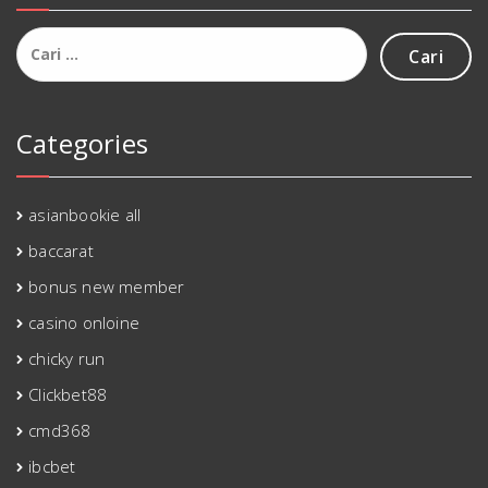
Cari
untuk:
Categories
asianbookie all
baccarat
bonus new member
casino onloine
chicky run
Clickbet88
cmd368
ibcbet