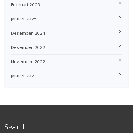
Februari 2025
Januari 2025
Desember 2024
Desember 2022
November 2022
Januari 2021
Search