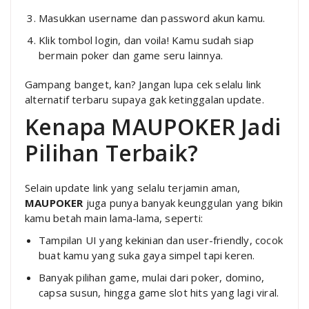
Masukkan username dan password akun kamu.
Klik tombol login, dan voila! Kamu sudah siap
bermain poker dan game seru lainnya.
Gampang banget, kan? Jangan lupa cek selalu link
alternatif terbaru supaya gak ketinggalan update.
Kenapa MAUPOKER Jadi
Pilihan Terbaik?
Selain update link yang selalu terjamin aman,
MAUPOKER
juga punya banyak keunggulan yang bikin
kamu betah main lama-lama, seperti:
Tampilan UI yang kekinian dan user-friendly, cocok
buat kamu yang suka gaya simpel tapi keren.
Banyak pilihan game, mulai dari poker, domino,
capsa susun, hingga game slot hits yang lagi viral.