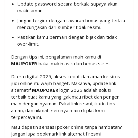
Update password secara berkala supaya akun
makin aman.
Jangan tergiur dengan tawaran bonus yang terlalu
mencurigakan dari sumber tidak resmi.
Pastikan kamu bermain dengan bijak dan tidak
over-limit.
Dengan tips ini, pengalaman main kamu di
MAUPOKER
bakal makin asik dan bebas stres!
Di era digital 2025, akses cepat dan aman ke situs
judi online itu wajib banget. Makanya, update link
alternatif
MAUPOKER
login 2025 adalah solusi
terbaik buat kamu yang gak mau ribet dan pengen
main dengan nyaman. Pakai link resmi, ikutin tips
aman, dan nikmati serunya main di platform
terpercaya ini.
Mau dapetin sensasi poker online tanpa hambatan?
Jangan lupa bookmark link alternatif resmi