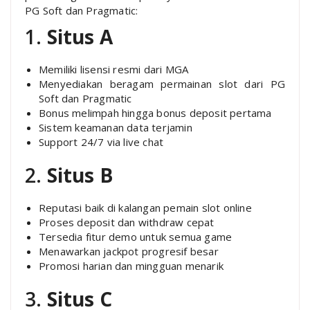
PG Soft dan Pragmatic:
1.
Situs A
Memiliki lisensi resmi dari MGA
Menyediakan beragam permainan slot dari PG
Soft dan Pragmatic
Bonus melimpah hingga bonus deposit pertama
Sistem keamanan data terjamin
Support 24/7 via live chat
2.
Situs B
Reputasi baik di kalangan pemain slot online
Proses deposit dan withdraw cepat
Tersedia fitur demo untuk semua game
Menawarkan jackpot progresif besar
Promosi harian dan mingguan menarik
3.
Situs C