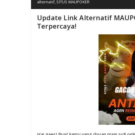
alternatif
,
SITUS MAUPOKER
Update Link Alternatif MAU
Terpercaya!
Hai gaes! Buat kamu yang doyan main judi onl