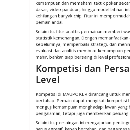
kemampuan dan memahami taktik poker secara
dasar, video panduan, hingga model latihan in
kehilangan banyak chip. Fitur ini mempermud
pemain andal.
Selain itu, fitur analitis permainan memberi 
statistik kemenangan. Dengan memanfaatkan d
sebelumnya, memperbaiki strategi, dan menin
evaluasi dan analitis membuat kemampuan p
mahir, bahkan siap bersaing di level profesiona
Kompetisi dan Persa
Level
Kompetisi di MAUPOKER dirancang untuk mem
bertahap. Pemain dapat mengikuti kompetisi 
menguji kemampuan menghadapi lawan yang b
pengalaman, tetapi juga memberikan peluang
Selain itu, persaingan ini mengajarkan penting
harus agresif, kapan bertahan, dan bagaiman