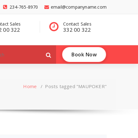
234-765-8970
email@companyname.com
tact Sales
Have a questions?
C
2 00 322
contact@dummy
3
.com
Book Now
Home
/
Posts tagged "MAUPOKER"