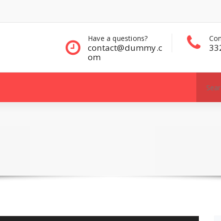
questions?
Contact Sales
Con
ct@dummy.c
332 00 322
33
Search
for: