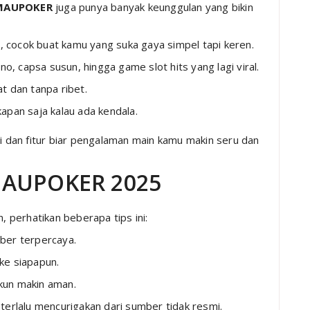
MAUPOKER
juga punya banyak keunggulan yang bikin
y, cocok buat kamu yang suka gaya simpel tapi keren.
no, capsa susun, hingga game slot hits yang lagi viral.
t dan tanpa ribet.
apan saja kalau ada kendala.
i dan fitur biar pengalaman main kamu makin seru dan
MAUPOKER 2025
perhatikan beberapa tips ini:
mber terpercaya.
ke siapapun.
kun makin aman.
terlalu mencurigakan dari sumber tidak resmi.