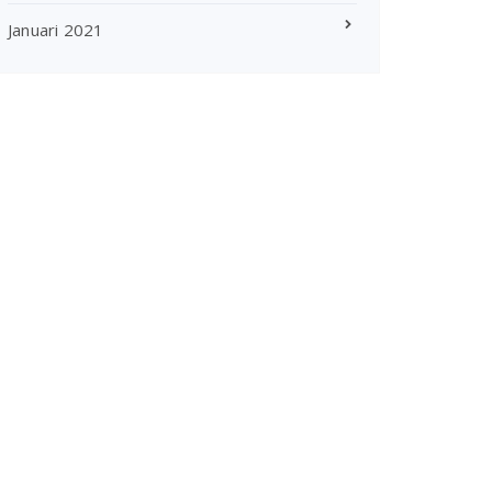
Januari 2021