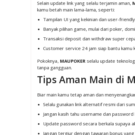
Selain update link yang selalu terjamin aman,
kamu betah main lama-lama, seperti:
Tampilan UI yang kekinian dan user-friendl
Banyak pilihan game, mulai dari poker, domi
Transaksi deposit dan withdraw super cepa
Customer service 24 jam siap bantu kamu k
Pokoknya,
MAUPOKER
selalu update teknolog
tanpa gangguan.
Tips Aman Main di 
Biar main kamu tetap aman dan menyenangkan, 
Selalu gunakan link alternatif resmi dari su
Jangan kasih tahu username dan password 
Update password secara berkala supaya a
Jangan tergiur dengan tawaran bonus yang 